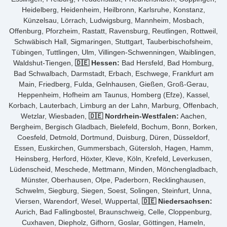
Heidelberg, Heidenheim, Heilbronn, Karlsruhe, Konstanz,
Künzelsau, Lörrach, Ludwigsburg, Mannheim, Mosbach,
Offenburg, Pforzheim, Rastatt, Ravensburg, Reutlingen, Rottweil,
Schwäbisch Hall, Sigmaringen, Stuttgart, Tauberbischofsheim,
Tübingen, Tuttlingen, Ulm, Villingen-Schwenningen, Waiblingen,
Waldshut-Tiengen,
🇩🇪 Hessen:
Bad Hersfeld, Bad Homburg,
Bad Schwalbach, Darmstadt, Erbach, Eschwege, Frankfurt am
Main, Friedberg, Fulda, Gelnhausen, Gießen, Groß-Gerau,
Heppenheim, Hofheim am Taunus, Homberg (Efze), Kassel,
Korbach, Lauterbach, Limburg an der Lahn, Marburg, Offenbach,
Wetzlar, Wiesbaden,
🇩🇪 Nordrhein-Westfalen:
Aachen,
Bergheim, Bergisch Gladbach, Bielefeld, Bochum, Bonn, Borken,
Coesfeld, Detmold, Dortmund, Duisburg, Düren, Düsseldorf,
Essen, Euskirchen, Gummersbach, Gütersloh, Hagen, Hamm,
Heinsberg, Herford, Höxter, Kleve, Köln, Krefeld, Leverkusen,
Lüdenscheid, Meschede, Mettmann, Minden, Mönchengladbach,
Münster, Oberhausen, Olpe, Paderborn, Recklinghausen,
Schwelm, Siegburg, Siegen, Soest, Solingen, Steinfurt, Unna,
Viersen, Warendorf, Wesel, Wuppertal,
🇩🇪 Niedersachsen:
Aurich, Bad Fallingbostel, Braunschweig, Celle, Cloppenburg,
Cuxhaven, Diepholz, Gifhorn, Goslar, Göttingen, Hameln,