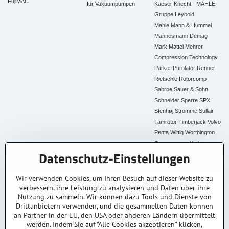
FujiMAC
für Vakuumpumpen
Kaeser
Knecht - MAHLE-
Gruppe
Leybold
Mahle
Mann & Hummel
Mannesmann Demag
Mark
Mattei
Mehrer
Compression Technology
Parker
Purolator
Renner
Rietschle
Rotorcomp
Sabroe
Sauer & Sohn
Schneider
Sperre
SPX
Stenhøj
Stromme
Sullair
Tamrotor
Timberjack
Volvo
Penta
Wittig
Worthington
Creyssensac
York
Datenschutz-Einstellungen
Alle Ersatzteile
Wir verwenden Cookies, um Ihren Besuch auf dieser Website zu
verbessern, ihre Leistung zu analysieren und Daten über ihre
30+ Jahre Erfahrung
Lagerware
Original & Kompatibel
Nutzung zu sammeln. Wir können dazu Tools und Dienste von
Branchenexperten
Schneller Versand AT &
Ersatzteile aller Marken
DE
Drittanbietern verwenden, und die gesammelten Daten können
an Partner in der EU, den USA oder anderen Ländern übermittelt
Faire Preise
Fachberatung
werden. Indem Sie auf "Alle Cookies akzeptieren" klicken,
Top Preis-Leistung
Persönlich & kompetent