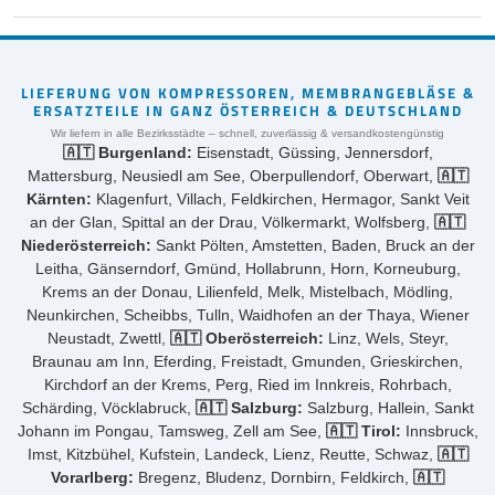
LIEFERUNG VON KOMPRESSOREN, MEMBRANGEBLÄSE &
ERSATZTEILE IN GANZ ÖSTERREICH & DEUTSCHLAND
Wir liefern in alle Bezirksstädte – schnell, zuverlässig & versandkostengünstig
🇦🇹 Burgenland:
Eisenstadt, Güssing, Jennersdorf,
Mattersburg, Neusiedl am See, Oberpullendorf, Oberwart,
🇦🇹
Kärnten:
Klagenfurt, Villach, Feldkirchen, Hermagor, Sankt Veit
an der Glan, Spittal an der Drau, Völkermarkt, Wolfsberg,
🇦🇹
Niederösterreich:
Sankt Pölten, Amstetten, Baden, Bruck an der
Leitha, Gänserndorf, Gmünd, Hollabrunn, Horn, Korneuburg,
Krems an der Donau, Lilienfeld, Melk, Mistelbach, Mödling,
Neunkirchen, Scheibbs, Tulln, Waidhofen an der Thaya, Wiener
Neustadt, Zwettl,
🇦🇹 Oberösterreich:
Linz, Wels, Steyr,
Braunau am Inn, Eferding, Freistadt, Gmunden, Grieskirchen,
Kirchdorf an der Krems, Perg, Ried im Innkreis, Rohrbach,
Schärding, Vöcklabruck,
🇦🇹 Salzburg:
Salzburg, Hallein, Sankt
Johann im Pongau, Tamsweg, Zell am See,
🇦🇹 Tirol:
Innsbruck,
Imst, Kitzbühel, Kufstein, Landeck, Lienz, Reutte, Schwaz,
🇦🇹
Vorarlberg:
Bregenz, Bludenz, Dornbirn, Feldkirch,
🇦🇹