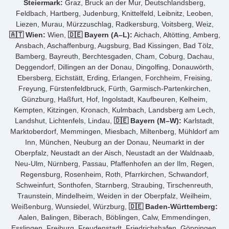
Steiermark:
Graz, Bruck an der Mur, Deutschlandsberg,
Feldbach, Hartberg, Judenburg, Knittelfeld, Leibnitz, Leoben,
Liezen, Murau, Mürzzuschlag, Radkersburg, Voitsberg, Weiz,
🇦🇹 Wien:
Wien,
🇩🇪 Bayern (A–L):
Aichach, Altötting, Amberg,
Ansbach, Aschaffenburg, Augsburg, Bad Kissingen, Bad Tölz,
Bamberg, Bayreuth, Berchtesgaden, Cham, Coburg, Dachau,
Deggendorf, Dillingen an der Donau, Dingolfing, Donauwörth,
Ebersberg, Eichstätt, Erding, Erlangen, Forchheim, Freising,
Freyung, Fürstenfeldbruck, Fürth, Garmisch-Partenkirchen,
Günzburg, Haßfurt, Hof, Ingolstadt, Kaufbeuren, Kelheim,
Kempten, Kitzingen, Kronach, Kulmbach, Landsberg am Lech,
Landshut, Lichtenfels, Lindau,
🇩🇪 Bayern (M–W):
Karlstadt,
Marktoberdorf, Memmingen, Miesbach, Miltenberg, Mühldorf am
Inn, München, Neuburg an der Donau, Neumarkt in der
Oberpfalz, Neustadt an der Aisch, Neustadt an der Waldnaab,
Neu-Ulm, Nürnberg, Passau, Pfaffenhofen an der Ilm, Regen,
Regensburg, Rosenheim, Roth, Pfarrkirchen, Schwandorf,
Schweinfurt, Sonthofen, Starnberg, Straubing, Tirschenreuth,
Traunstein, Mindelheim, Weiden in der Oberpfalz, Weilheim,
Weißenburg, Wunsiedel, Würzburg,
🇩🇪 Baden-Württemberg:
Aalen, Balingen, Biberach, Böblingen, Calw, Emmendingen,
Esslingen, Freiburg, Freudenstadt, Friedrichshafen, Göppingen,