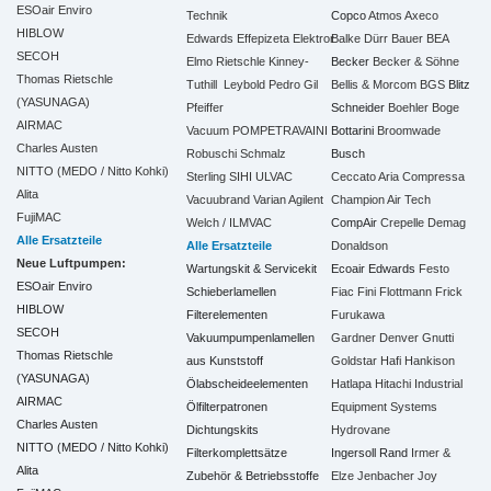
ESOair Enviro
Technik
Copco
Atmos
Axeco
HIBLOW
Edwards
Effepizeta
Elektror
Balke Dürr
Bauer
BEA
SECOH
Elmo Rietschle
Kinney-
Becker
Becker & Söhne
Thomas Rietschle
Tuthill
Leybold
Pedro Gil
Bellis & Morcom
BGS
Blitz
(YASUNAGA)
Pfeiffer
Schneider
Boehler
Boge
AIRMAC
Vacuum
POMPETRAVAINI
Bottarini
Broomwade
Charles Austen
Robuschi
Schmalz
Busch
NITTO (MEDO / Nitto Kohki)
Sterling SIHI
ULVAC
Ceccato Aria Compressa
Alita
Vacuubrand
Varian Agilent
Champion Air Tech
FujiMAC
Welch / ILMVAC
CompAir
Crepelle
Demag
Alle Ersatzteile
Alle Ersatzteile
Donaldson
Neue Luftpumpen:
Wartungskit & Servicekit
Ecoair
Edwards
Festo
ESOair Enviro
Schieberlamellen
Fiac
Fini
Flottmann
Frick
HIBLOW
Filterelementen
Furukawa
SECOH
Vakuumpumpenlamellen
Gardner Denver
Gnutti
Thomas Rietschle
aus Kunststoff
Goldstar
Hafi
Hankison
(YASUNAGA)
Ölabscheideelementen
Hatlapa
Hitachi Industrial
AIRMAC
Ölfilterpatronen
Equipment Systems
Charles Austen
Dichtungskits
Hydrovane
NITTO (MEDO / Nitto Kohki)
Filterkomplettsätze
Ingersoll Rand
Irmer &
Alita
Zubehör & Betriebsstoffe
Elze
Jenbacher
Joy