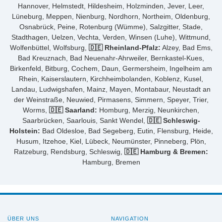
Hannover, Helmstedt, Hildesheim, Holzminden, Jever, Leer,
Lüneburg, Meppen, Nienburg, Nordhorn, Northeim, Oldenburg,
Osnabrück, Peine, Rotenburg (Wümme), Salzgitter, Stade,
Stadthagen, Uelzen, Vechta, Verden, Winsen (Luhe), Wittmund,
Wolfenbüttel, Wolfsburg,
🇩🇪 Rheinland-Pfalz:
Alzey, Bad Ems,
Bad Kreuznach, Bad Neuenahr-Ahrweiler, Bernkastel-Kues,
Birkenfeld, Bitburg, Cochem, Daun, Germersheim, Ingelheim am
Rhein, Kaiserslautern, Kirchheimbolanden, Koblenz, Kusel,
Landau, Ludwigshafen, Mainz, Mayen, Montabaur, Neustadt an
der Weinstraße, Neuwied, Pirmasens, Simmern, Speyer, Trier,
Worms,
🇩🇪 Saarland:
Homburg, Merzig, Neunkirchen,
Saarbrücken, Saarlouis, Sankt Wendel,
🇩🇪 Schleswig-
Holstein:
Bad Oldesloe, Bad Segeberg, Eutin, Flensburg, Heide,
Husum, Itzehoe, Kiel, Lübeck, Neumünster, Pinneberg, Plön,
Ratzeburg, Rendsburg, Schleswig,
🇩🇪 Hamburg & Bremen:
Hamburg, Bremen
ÜBER UNS
NAVIGATION