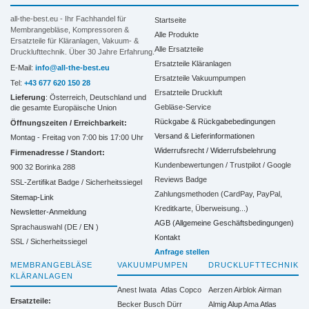
all-the-best.eu - Ihr Fachhandel für
Startseite
Membrangebläse, Kompressoren &
Alle Produkte
Ersatzteile für Kläranlagen, Vakuum- &
Alle Ersatzteile
Drucklufttechnik. Über 30 Jahre Erfahrung.
Ersatzteile Kläranlagen
E-Mail:
info@all-the-best.eu
Ersatzteile Vakuumpumpen
Tel:
+43 677 620 150 28
Ersatzteile Druckluft
Lieferung
: Österreich, Deutschland und
Gebläse-Service
die gesamte Europäische Union
Rückgabe & Rückgabebedingungen
Öffnungszeiten / Erreichbarkeit:
Versand & Lieferinformationen
Montag - Freitag von 7:00 bis 17:00 Uhr
Widerrufsrecht / Widerrufsbelehrung
Firmenadresse / Standort:
Kundenbewertungen / Trustpilot / Google
900 32 Borinka 288
Reviews Badge
SSL-Zertifikat Badge / Sicherheitssiegel
Zahlungsmethoden (CardPay, PayPal,
Sitemap-Link
Kreditkarte, Überweisung...)
Newsletter-Anmeldung
AGB (Allgemeine Geschäftsbedingungen)
Sprachauswahl (DE /
EN
)
Kontakt
SSL / Sicherheitssiegel
Anfrage stellen
MEMBRANGEBLÄSE
VAKUUMPUMPEN
DRUCKLUFTTECHNIK
KLÄRANLAGEN
Anest Iwata
Atlas Copco
Aerzen
Airblok
Airman
Ersatzteile:
Becker
Busch
Dürr
Almig
Alup
Ama
Atlas