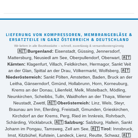
LIEFERUNG VON KOMPRESSOREN, MEMBRANGEBLÄSE &
ERSATZTEILE IN GANZ ÖSTERREICH & DEUTSCHLAND
Wir liefern in alle Bezirksstädte – schnell, zuverlässig & versandkostengünstig
🇦🇹 Burgenland:
Eisenstadt, Güssing, Jennersdorf,
Mattersburg, Neusiedl am See, Oberpullendorf, Oberwart,
🇦🇹
Kärnten:
Klagenfurt, Villach, Feldkirchen, Hermagor, Sankt Veit
an der Glan, Spittal an der Drau, Völkermarkt, Wolfsberg,
🇦🇹
Niederösterreich:
Sankt Pölten, Amstetten, Baden, Bruck an der
Leitha, Gänserndorf, Gmünd, Hollabrunn, Horn, Korneuburg,
Krems an der Donau, Lilienfeld, Melk, Mistelbach, Mödling,
Neunkirchen, Scheibbs, Tulln, Waidhofen an der Thaya, Wiener
Neustadt, Zwettl,
🇦🇹 Oberösterreich:
Linz, Wels, Steyr,
Braunau am Inn, Eferding, Freistadt, Gmunden, Grieskirchen,
Kirchdorf an der Krems, Perg, Ried im Innkreis, Rohrbach,
Schärding, Vöcklabruck,
🇦🇹 Salzburg:
Salzburg, Hallein, Sankt
Johann im Pongau, Tamsweg, Zell am See,
🇦🇹 Tirol:
Innsbruck,
Imst, Kitzbühel, Kufstein, Landeck, Lienz, Reutte, Schwaz,
🇦🇹