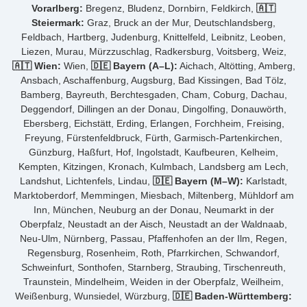
Vorarlberg:
Bregenz, Bludenz, Dornbirn, Feldkirch,
🇦🇹
Steiermark:
Graz, Bruck an der Mur, Deutschlandsberg,
Feldbach, Hartberg, Judenburg, Knittelfeld, Leibnitz, Leoben,
Liezen, Murau, Mürzzuschlag, Radkersburg, Voitsberg, Weiz,
🇦🇹 Wien:
Wien,
🇩🇪 Bayern (A–L):
Aichach, Altötting, Amberg,
Ansbach, Aschaffenburg, Augsburg, Bad Kissingen, Bad Tölz,
Bamberg, Bayreuth, Berchtesgaden, Cham, Coburg, Dachau,
Deggendorf, Dillingen an der Donau, Dingolfing, Donauwörth,
Ebersberg, Eichstätt, Erding, Erlangen, Forchheim, Freising,
Freyung, Fürstenfeldbruck, Fürth, Garmisch-Partenkirchen,
Günzburg, Haßfurt, Hof, Ingolstadt, Kaufbeuren, Kelheim,
Kempten, Kitzingen, Kronach, Kulmbach, Landsberg am Lech,
Landshut, Lichtenfels, Lindau,
🇩🇪 Bayern (M–W):
Karlstadt,
Marktoberdorf, Memmingen, Miesbach, Miltenberg, Mühldorf am
Inn, München, Neuburg an der Donau, Neumarkt in der
Oberpfalz, Neustadt an der Aisch, Neustadt an der Waldnaab,
Neu-Ulm, Nürnberg, Passau, Pfaffenhofen an der Ilm, Regen,
Regensburg, Rosenheim, Roth, Pfarrkirchen, Schwandorf,
Schweinfurt, Sonthofen, Starnberg, Straubing, Tirschenreuth,
Traunstein, Mindelheim, Weiden in der Oberpfalz, Weilheim,
Weißenburg, Wunsiedel, Würzburg,
🇩🇪 Baden-Württemberg: