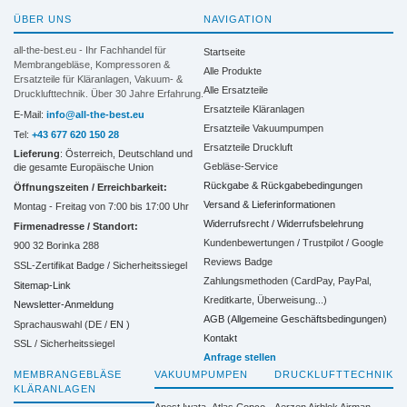
ÜBER UNS
NAVIGATION
all-the-best.eu - Ihr Fachhandel für
Startseite
Membrangebläse, Kompressoren &
Alle Produkte
Ersatzteile für Kläranlagen, Vakuum- &
Alle Ersatzteile
Drucklufttechnik. Über 30 Jahre Erfahrung.
Ersatzteile Kläranlagen
E-Mail:
info@all-the-best.eu
Ersatzteile Vakuumpumpen
Tel:
+43 677 620 150 28
Ersatzteile Druckluft
Lieferung
: Österreich, Deutschland und
Gebläse-Service
die gesamte Europäische Union
Rückgabe & Rückgabebedingungen
Öffnungszeiten / Erreichbarkeit:
Versand & Lieferinformationen
Montag - Freitag von 7:00 bis 17:00 Uhr
Widerrufsrecht / Widerrufsbelehrung
Firmenadresse / Standort:
Kundenbewertungen / Trustpilot / Google
900 32 Borinka 288
Reviews Badge
SSL-Zertifikat Badge / Sicherheitssiegel
Zahlungsmethoden (CardPay, PayPal,
Sitemap-Link
Kreditkarte, Überweisung...)
Newsletter-Anmeldung
AGB (Allgemeine Geschäftsbedingungen)
Sprachauswahl (DE /
EN
)
Kontakt
SSL / Sicherheitssiegel
Anfrage stellen
MEMBRANGEBLÄSE
VAKUUMPUMPEN
DRUCKLUFTTECHNIK
KLÄRANLAGEN