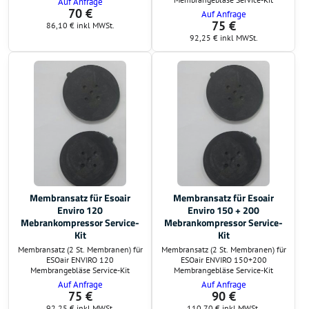
Auf Anfrage
70 €
Auf Anfrage
75 €
86,10 €
inkl MWSt.
92,25 €
inkl MWSt.
Membransatz für Esoair
Membransatz für Esoair
Enviro 120
Enviro 150 + 200
Mebrankompressor Service-
Mebrankompressor Service-
Kit
Kit
Membransatz (2 St. Membranen) für
Membransatz (2 St. Membranen) für
ESOair ENVIRO 120
ESOair ENVIRO 150+200
Membrangebläse Service-Kit
Membrangebläse Service-Kit
Auf Anfrage
Auf Anfrage
75 €
90 €
92,25 €
inkl MWSt.
110,70 €
inkl MWSt.