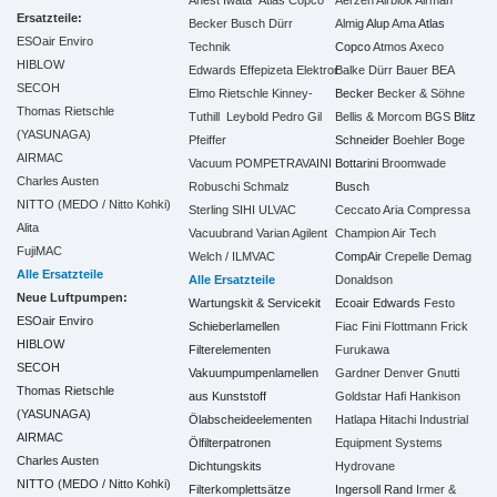
Anest Iwata
Atlas Copco
Aerzen
Airblok
Airman
Ersatzteile:
Becker
Busch
Dürr
Almig
Alup
Ama
Atlas
ESOair Enviro
Technik
Copco
Atmos
Axeco
HIBLOW
Edwards
Effepizeta
Elektror
Balke Dürr
Bauer
BEA
SECOH
Elmo Rietschle
Kinney-
Becker
Becker & Söhne
Thomas Rietschle
Tuthill
Leybold
Pedro Gil
Bellis & Morcom
BGS
Blitz
(YASUNAGA)
Pfeiffer
Schneider
Boehler
Boge
AIRMAC
Vacuum
POMPETRAVAINI
Bottarini
Broomwade
Charles Austen
Robuschi
Schmalz
Busch
NITTO (MEDO / Nitto Kohki)
Sterling SIHI
ULVAC
Ceccato Aria Compressa
Alita
Vacuubrand
Varian Agilent
Champion Air Tech
FujiMAC
Welch / ILMVAC
CompAir
Crepelle
Demag
Alle Ersatzteile
Alle Ersatzteile
Donaldson
Neue Luftpumpen:
Wartungskit & Servicekit
Ecoair
Edwards
Festo
ESOair Enviro
Schieberlamellen
Fiac
Fini
Flottmann
Frick
HIBLOW
Filterelementen
Furukawa
SECOH
Vakuumpumpenlamellen
Gardner Denver
Gnutti
Thomas Rietschle
aus Kunststoff
Goldstar
Hafi
Hankison
(YASUNAGA)
Ölabscheideelementen
Hatlapa
Hitachi Industrial
AIRMAC
Ölfilterpatronen
Equipment Systems
Charles Austen
Dichtungskits
Hydrovane
NITTO (MEDO / Nitto Kohki)
Filterkomplettsätze
Ingersoll Rand
Irmer &