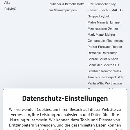
Alita
Zubehör & Betriebsstoffe
Elze
Jenbacher
Joy
FujiMAC
für Vakuumpumpen
Kaeser
Knecht - MAHLE-
Gruppe
Leybold
Mahle
Mann & Hummel
Mannesmann Demag
Mark
Mattei
Mehrer
Compression Technology
Parker
Purolator
Renner
Rietschle
Rotorcomp
Sabroe
Sauer & Sohn
Schneider
Sperre
SPX
Stenhøj
Stromme
Sullair
Tamrotor
Timberjack
Volvo
Penta
Wittig
Worthington
Creyssensac
York
Datenschutz-Einstellungen
Alle Ersatzteile
Wir verwenden Cookies, um Ihren Besuch auf dieser Website zu
verbessern, ihre Leistung zu analysieren und Daten über ihre
30+ Jahre Erfahrung
Lagerware
Original & Kompatibel
Nutzung zu sammeln. Wir können dazu Tools und Dienste von
Branchenexperten
Schneller Versand AT &
Ersatzteile aller Marken
DE
Drittanbietern verwenden, und die gesammelten Daten können