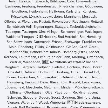
Aalen, Balingen, Biberach, Böblingen, Calw, Emmendingen,
Esslingen, Freiburg, Freudenstadt, Friedrichshafen, Göppingen,
Heidelberg, Heidenheim, Heilbronn, Karlsruhe, Konstanz,
Künzelsau, Lörrach, Ludwigsburg, Mannheim, Mosbach,
Offenburg, Pforzheim, Rastatt, Ravensburg, Reutlingen, Rottweil,
Schwäbisch Hall, Sigmaringen, Stuttgart, Tauberbischofsheim,
Tübingen, Tuttlingen, Ulm, Villingen-Schwenningen, Waiblingen,
Waldshut-Tiengen,
🇩🇪 Hessen:
Bad Hersfeld, Bad Homburg,
Bad Schwalbach, Darmstadt, Erbach, Eschwege, Frankfurt am
Main, Friedberg, Fulda, Gelnhausen, Gießen, Groß-Gerau,
Heppenheim, Hofheim am Taunus, Homberg (Efze), Kassel,
Korbach, Lauterbach, Limburg an der Lahn, Marburg, Offenbach,
Wetzlar, Wiesbaden,
🇩🇪 Nordrhein-Westfalen:
Aachen,
Bergheim, Bergisch Gladbach, Bielefeld, Bochum, Bonn, Borken,
Coesfeld, Detmold, Dortmund, Duisburg, Düren, Düsseldorf,
Essen, Euskirchen, Gummersbach, Gütersloh, Hagen, Hamm,
Heinsberg, Herford, Höxter, Kleve, Köln, Krefeld, Leverkusen,
Lüdenscheid, Meschede, Mettmann, Minden, Mönchengladbach,
Münster, Oberhausen, Olpe, Paderborn, Recklinghausen,
Schwelm, Siegburg, Siegen, Soest, Solingen, Steinfurt, Unna,
Viersen, Warendorf, Wesel, Wuppertal,
🇩🇪 Niedersachsen:
Aurich, Bad Fallingbostel, Braunschweig, Celle, Cloppenburg,