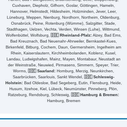
Cuxhaven, Diepholz, Gifhorn, Goslar, Göttingen, Hameln,
Hannover, Helmstedt, Hildesheim, Holzminden, Jever, Leer,
Lüneburg, Meppen, Nienburg, Nordhorn, Northeim, Oldenburg,
Osnabrück, Peine, Rotenburg (Wümme), Salzgitter, Stade,
Stadthagen, Uelzen, Vechta, Verden, Winsen (Luhe), Wittmund,
Wolfenbüttel, Wolfsburg,
🇩🇪 Rheinland-Pfalz:
Alzey, Bad Ems,
Bad Kreuznach, Bad Neuenahr-Ahrweiler, Bernkastel-Kues,
Birkenfeld, Bitburg, Cochem, Daun, Germersheim, Ingelheim am
Rhein, Kaiserslautern, Kirchheimbolanden, Koblenz, Kusel,
Landau, Ludwigshafen, Mainz, Mayen, Montabaur, Neustadt an
der Weinstraße, Neuwied, Pirmasens, Simmern, Speyer, Trier,
Worms,
🇩🇪 Saarland:
Homburg, Merzig, Neunkirchen,
Saarbrücken, Saarlouis, Sankt Wendel,
🇩🇪 Schleswig-
Holstein:
Bad Oldesloe, Bad Segeberg, Eutin, Flensburg, Heide,
Husum, Itzehoe, Kiel, Lübeck, Neumünster, Pinneberg, Plön,
Ratzeburg, Rendsburg, Schleswig,
🇩🇪 Hamburg & Bremen:
Hamburg, Bremen