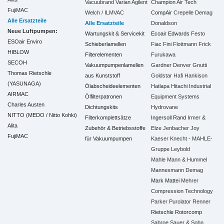
Vacuubrand
Varian Agilent
Champion Air Tech
FujiMAC
Welch / ILMVAC
CompAir
Crepelle
Demag
Alle Ersatzteile
Alle Ersatzteile
Donaldson
Neue Luftpumpen:
Wartungskit & Servicekit
Ecoair
Edwards
Festo
ESOair Enviro
Schieberlamellen
Fiac
Fini
Flottmann
Frick
HIBLOW
Filterelementen
Furukawa
SECOH
Vakuumpumpenlamellen
Gardner Denver
Gnutti
Thomas Rietschle
aus Kunststoff
Goldstar
Hafi
Hankison
(YASUNAGA)
Ölabscheideelementen
Hatlapa
Hitachi Industrial
AIRMAC
Ölfilterpatronen
Equipment Systems
Charles Austen
Dichtungskits
Hydrovane
NITTO (MEDO / Nitto Kohki)
Filterkomplettsätze
Ingersoll Rand
Irmer &
Alita
Zubehör & Betriebsstoffe
Elze
Jenbacher
Joy
FujiMAC
für Vakuumpumpen
Kaeser
Knecht - MAHLE-
Gruppe
Leybold
Mahle
Mann & Hummel
Mannesmann Demag
Mark
Mattei
Mehrer
Compression Technology
Parker
Purolator
Renner
Rietschle
Rotorcomp
Sabroe
Sauer & Sohn