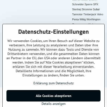
Schneider
Sperre
SPX
Stenhøj
Stromme
Sullair
Tamrotor
Timberjack
Volvo
Penta
Wittig
Worthington
Creyssensac
York
Datenschutz-Einstellungen
Alle Ersatzteile
Wir verwenden Cookies, um Ihren Besuch auf dieser Website zu
verbessern, ihre Leistung zu analysieren und Daten über ihre
30+ Jahre Erfahrung
Lagerware
Original & Kompatibel
Nutzung zu sammeln. Wir können dazu Tools und Dienste von
Branchenexperten
Schneller Versand AT &
Ersatzteile aller Marken
DE
Drittanbietern verwenden, und die gesammelten Daten können
an Partner in der EU, den USA oder anderen Ländern übermittelt
Faire Preise
Fachberatung
werden. Indem Sie auf "Alle Cookies akzeptieren" klicken,
Top Preis-Leistung
Persönlich & kompetent
erklären Sie sich mit dieser Verarbeitung einverstanden.
Detaillierte Informationen und die Möglichkeit, Ihre
Einstellungen zu ändern, finden Sie unten.
© 2025
kompressoren-drucklufttrockner-filtern.at
– Alle Rechte vorbehalten.
Datenschutz
Impressum
AGB
Versand & Lieferung
Kontakt / Anfrage
Erklärung zum Datenschutz
©
2026
Urheberrecht
Alle Cookies akzeptieren
Datenschutz-Einstellungen
Erklärung zum Datenschutz
Details anzeigen
Website erstellt mit:
BiznisWeb.sk