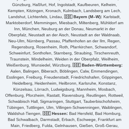
Günzburg, Haßfurt, Hof, Ingolstadt, Kaufbeuren, Kelheim,
Kempten, Kitzingen, Kronach, Kulmbach, Landsberg am Lech,
Landshut, Lichtenfels, Lindau,
🇩🇪 Bayern (M–W):
Karlstadt,
Marktoberdorf, Memmingen, Miesbach, Miltenberg, Mühldorf am
Inn, München, Neuburg an der Donau, Neumarkt in der
Oberpfalz, Neustadt an der Aisch, Neustadt an der Waldnaab,
Neu-Ulm, Nürnberg, Passau, Pfaffenhofen an der Ilm, Regen,
Regensburg, Rosenheim, Roth, Pfarrkirchen, Schwandorf,
Schweinfurt, Sonthofen, Starnberg, Straubing, Tirschenreuth,
Traunstein, Mindelheim, Weiden in der Oberpfalz, Weilheim,
Weißenburg, Wunsiedel, Würzburg,
🇩🇪 Baden-Württemberg:
Aalen, Balingen, Biberach, Böblingen, Calw, Emmendingen,
Esslingen, Freiburg, Freudenstadt, Friedrichshafen, Göppingen,
Heidelberg, Heidenheim, Heilbronn, Karlsruhe, Konstanz,
Künzelsau, Lörrach, Ludwigsburg, Mannheim, Mosbach,
Offenburg, Pforzheim, Rastatt, Ravensburg, Reutlingen, Rottweil,
Schwäbisch Hall, Sigmaringen, Stuttgart, Tauberbischofsheim,
Tübingen, Tuttlingen, Ulm, Villingen-Schwenningen, Waiblingen,
Waldshut-Tiengen,
🇩🇪 Hessen:
Bad Hersfeld, Bad Homburg,
Bad Schwalbach, Darmstadt, Erbach, Eschwege, Frankfurt am
Main, Friedberg, Fulda, Gelnhausen, Gießen, Groß-Gerau,