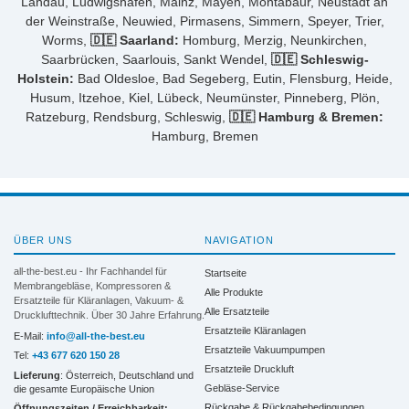
Landau, Ludwigshafen, Mainz, Mayen, Montabaur, Neustadt an
der Weinstraße, Neuwied, Pirmasens, Simmern, Speyer, Trier,
Worms,
🇩🇪 Saarland:
Homburg, Merzig, Neunkirchen,
Saarbrücken, Saarlouis, Sankt Wendel,
🇩🇪 Schleswig-
Holstein:
Bad Oldesloe, Bad Segeberg, Eutin, Flensburg, Heide,
Husum, Itzehoe, Kiel, Lübeck, Neumünster, Pinneberg, Plön,
Ratzeburg, Rendsburg, Schleswig,
🇩🇪 Hamburg & Bremen:
Hamburg, Bremen
ÜBER UNS
NAVIGATION
all-the-best.eu - Ihr Fachhandel für
Startseite
Membrangebläse, Kompressoren &
Alle Produkte
Ersatzteile für Kläranlagen, Vakuum- &
Alle Ersatzteile
Drucklufttechnik. Über 30 Jahre Erfahrung.
Ersatzteile Kläranlagen
E-Mail:
info@all-the-best.eu
Ersatzteile Vakuumpumpen
Tel:
+43 677 620 150 28
Ersatzteile Druckluft
Lieferung
: Österreich, Deutschland und
Gebläse-Service
die gesamte Europäische Union
Rückgabe & Rückgabebedingungen
Öffnungszeiten / Erreichbarkeit: