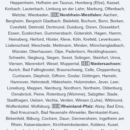
Heppenheim, Hofheim am Taunus, Homberg (Efze), Kassel,
Korbach, Lauterbach, Limburg an der Lahn, Marburg, Offenbach,
Wetzlar, Wiesbaden,
🇩🇪 Nordrhein-Westfalen:
Aachen,
Bergheim, Bergisch Gladbach, Bielefeld, Bochum, Bonn, Borken,
Coesfeld, Detmold, Dortmund, Duisburg, Düren, Düsseldorf,
Essen, Euskirchen, Gummersbach, Gütersloh, Hagen, Hamm,
Heinsberg, Herford, Höxter, Kleve, Köln, Krefeld, Leverkusen,
Lüdenscheid, Meschede, Mettmann, Minden, Mönchengladbach,
Münster, Oberhausen, Olpe, Paderborn, Recklinghausen,
Schwelm, Siegburg, Siegen, Soest, Solingen, Steinfurt, Unna,
Viersen, Warendorf, Wesel, Wuppertal,
🇩🇪 Niedersachsen:
Aurich, Bad Fallingbostel, Braunschweig, Celle, Cloppenburg,
Cuxhaven, Diepholz, Gifhorn, Goslar, Göttingen, Hameln,
Hannover, Helmstedt, Hildesheim, Holzminden, Jever, Leer,
Lüneburg, Meppen, Nienburg, Nordhorn, Northeim, Oldenburg,
Osnabrück, Peine, Rotenburg (Wümme), Salzgitter, Stade,
Stadthagen, Uelzen, Vechta, Verden, Winsen (Luhe), Wittmund,
Wolfenbüttel, Wolfsburg,
🇩🇪 Rheinland-Pfalz:
Alzey, Bad Ems,
Bad Kreuznach, Bad Neuenahr-Ahrweiler, Bernkastel-Kues,
Birkenfeld, Bitburg, Cochem, Daun, Germersheim, Ingelheim am
Rhein, Kaiserslautern, Kirchheimbolanden, Koblenz, Kusel,