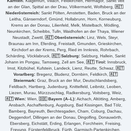
Kärnten:
Klagenfurt, Villach, Feldkirchen, Hermagor, Sankt Veit
an der Glan, Spittal an der Drau, Völkermarkt, Wolfsberg,
🇦🇹
Niederösterreich:
Sankt Pölten, Amstetten, Baden, Bruck an der
Leitha, Gänserndorf, Gmünd, Hollabrunn, Horn, Korneuburg,
Krems an der Donau, Lilienfeld, Melk, Mistelbach, Mödling,
Neunkirchen, Scheibbs, Tulln, Waidhofen an der Thaya, Wiener
Neustadt, Zwettl,
🇦🇹 Oberösterreich:
Linz, Wels, Steyr,
Braunau am Inn, Eferding, Freistadt, Gmunden, Grieskirchen,
Kirchdorf an der Krems, Perg, Ried im Innkreis, Rohrbach,
Schärding, Vöcklabruck,
🇦🇹 Salzburg:
Salzburg, Hallein, Sankt
Johann im Pongau, Tamsweg, Zell am See,
🇦🇹 Tirol:
Innsbruck,
Imst, Kitzbühel, Kufstein, Landeck, Lienz, Reutte, Schwaz,
🇦🇹
Vorarlberg:
Bregenz, Bludenz, Dornbirn, Feldkirch,
🇦🇹
Steiermark:
Graz, Bruck an der Mur, Deutschlandsberg,
Feldbach, Hartberg, Judenburg, Knittelfeld, Leibnitz, Leoben,
Liezen, Murau, Mürzzuschlag, Radkersburg, Voitsberg, Weiz,
🇦🇹 Wien:
Wien,
🇩🇪 Bayern (A–L):
Aichach, Altötting, Amberg,
Ansbach, Aschaffenburg, Augsburg, Bad Kissingen, Bad Tölz,
Bamberg, Bayreuth, Berchtesgaden, Cham, Coburg, Dachau,
Deggendorf, Dillingen an der Donau, Dingolfing, Donauwörth,
Ebersberg, Eichstätt, Erding, Erlangen, Forchheim, Freising,
Freyung, Fürstenfeldbruck, Fürth, Garmisch-Partenkirchen,