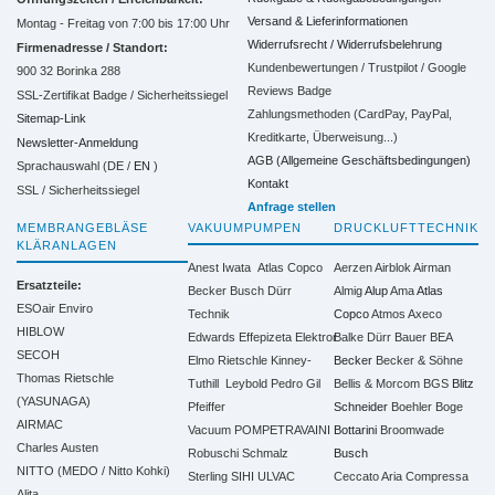
Versand & Lieferinformationen
Montag - Freitag von 7:00 bis 17:00 Uhr
Widerrufsrecht / Widerrufsbelehrung
Firmenadresse / Standort:
Kundenbewertungen / Trustpilot / Google
900 32 Borinka 288
Reviews Badge
SSL-Zertifikat Badge / Sicherheitssiegel
Zahlungsmethoden (CardPay, PayPal,
Sitemap-Link
Kreditkarte, Überweisung...)
Newsletter-Anmeldung
AGB (Allgemeine Geschäftsbedingungen)
Sprachauswahl (DE /
EN
)
Kontakt
SSL / Sicherheitssiegel
Anfrage stellen
MEMBRANGEBLÄSE
VAKUUMPUMPEN
DRUCKLUFTTECHNIK
KLÄRANLAGEN
Anest Iwata
Atlas Copco
Aerzen
Airblok
Airman
Ersatzteile:
Becker
Busch
Dürr
Almig
Alup
Ama
Atlas
ESOair Enviro
Technik
Copco
Atmos
Axeco
HIBLOW
Edwards
Effepizeta
Elektror
Balke Dürr
Bauer
BEA
SECOH
Elmo Rietschle
Kinney-
Becker
Becker & Söhne
Thomas Rietschle
Tuthill
Leybold
Pedro Gil
Bellis & Morcom
BGS
Blitz
(YASUNAGA)
Pfeiffer
Schneider
Boehler
Boge
AIRMAC
Vacuum
POMPETRAVAINI
Bottarini
Broomwade
Charles Austen
Robuschi
Schmalz
Busch
NITTO (MEDO / Nitto Kohki)
Sterling SIHI
ULVAC
Ceccato Aria Compressa
Alita