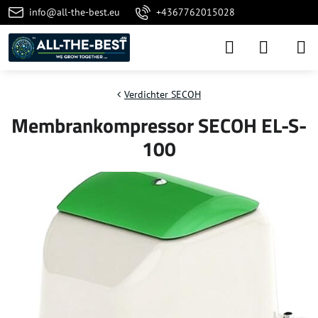
info@all-the-best.eu
+4367762015028
Verdichter SECOH
Membrankompressor SECOH EL-S-
100