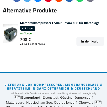
mail
Alternative Produkte
Membrankompressor ESOair Enviro 100 für Kläranlage
Auf Lager
Auf Lager
208 €
In den Korb!
255,84 €
inkl MWSt.
LIEFERUNG VON KOMPRESSOREN, MEMBRANGEBLÄSE &
ERSATZTEILE IN GANZ ÖSTERREICH & DEUTSCHLAND
Wir liefern in alle Bezirksstädte – schnell, zuverlässig & versandkostengünstig
🇦🇹 Burgenland:
Eisenstadt, Güssing, Jennersdorf,
Mattersburg, Neusiedl am See, Oberpullendorf, Oberwart,
🇦🇹