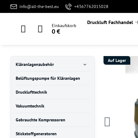
info@all-the-best.eu
+4367762015028
Druckluft Fachhandel
Einkaufskorb
0 €
Auf Lager
Kläranlagenzubehör
Belüftungspumpe für Kläranlagen
Drucklufttechnik
Vakuumtechnik
Gebrauchte Kompressoren
Stickstoffgeneratoren