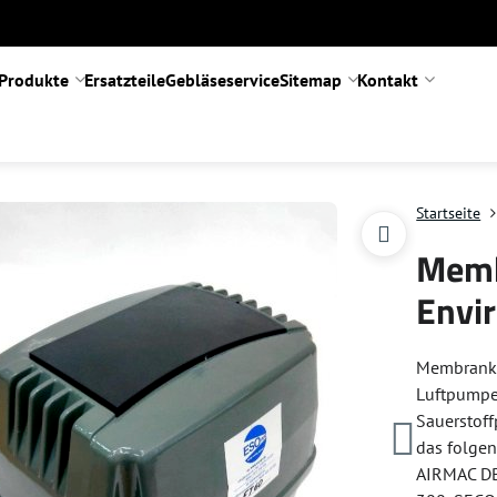
Produkte
Ersatzteile
Gebläseservice
Sitemap
Kontakt
Startseite
Memb
Envir
Membrankom
Luftpumpe
Sauerstoff
das folgen
AIRMAC D