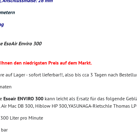
, Anschlussmaße: 26 mm
ametern
ng
 EsoAir Enviro 300
 Ihnen den niedrigsten Preis auf dem Markt.
re auf Lager - sofort lieferbar!!, also bis cca 3 Tagen nach Bestell
onaten
se
Esoair ENVIRO 300
kann leicht als Ersatz für das folgende Gebl
 Air Mac DB 300, Hiblow HP 300,YASUNAGA-Rietschle Thomas L
 300 Liter pro Minute
 bar