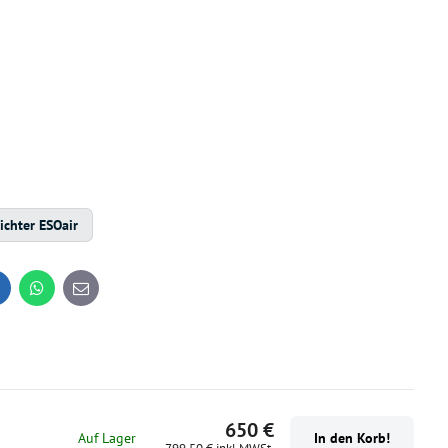
ichter ESOair
inkedIn
WhatsApp
E-
mail
650 €
Auf Lager
In den Korb!