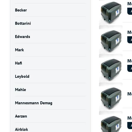
Me
Becker
Bottarini
Me
Edwards
Mark
Me
Hafi
Leybold
Mahle
Me
Mannesmann Demag
Aerzen
Me
Airblok