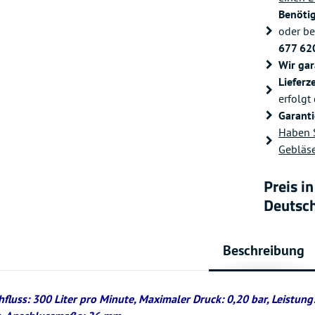
Benöti
oder be
677 62
Wir gar
Lieferze
erfolgt
Garanti
Haben S
Gebläse
Preis i
Deutsc
Beschreibung
fluss: 300 Liter pro Minute, Maximaler Druck: 0,20 bar, Leistung