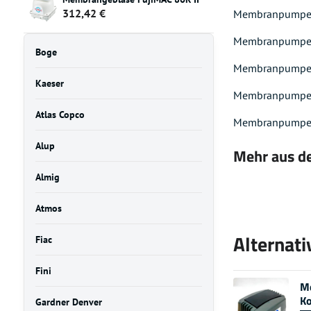
312,42 €
Membranpumpe ES
Membranpumpe ES
Boge
Membranpumpe ES
Kaeser
Membranpumpe ES
Atlas Copco
Membranpumpe ES
Alup
Mehr aus de
Almig
Atmos
Alternati
Fiac
Fini
Me
K
Gardner Denver