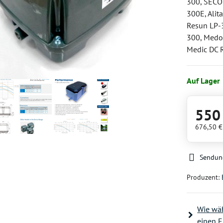
300, SECO
300E, Alit
Resun LP-
300, Medo
Medic DC 
Auf Lager
550
676,50 
Sendun
Produzent:
Wie wäh
einen E