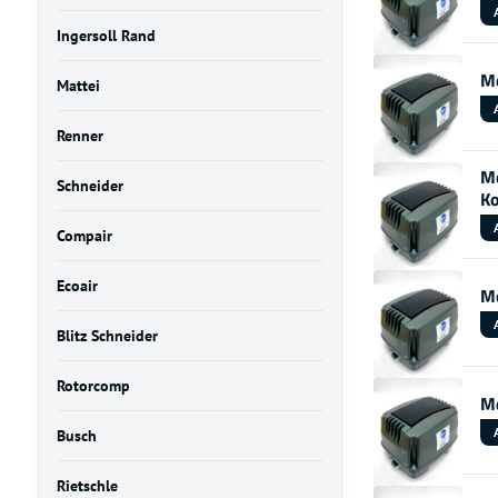
Ingersoll Rand
Me
Mattei
Renner
Me
Schneider
K
Compair
Ecoair
Me
Blitz Schneider
Rotorcomp
Me
Busch
Rietschle