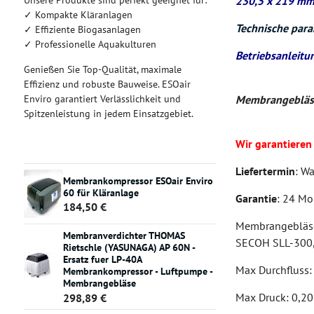
Unsere Produkte sind perfekt geeignet für:
230,5 x 219 mm
✓ Kompakte Kläranlagen
Technische par
✓ Effiziente Biogasanlagen
✓ Professionelle Aquakulturen
Betriebsanleitu
Genießen Sie Top-Qualität, maximale
Effizienz und robuste Bauweise. ESOair
Enviro garantiert Verlässlichkeit und
Membrangebläse
Spitzenleistung in jedem Einsatzgebiet.
Wir garantieren
Liefertermin
: Wa
Membrankompressor ESOair Enviro
60 für Kläranlage
Garantie
: 24 M
184,50 €
Membrangeblä
Membranverdichter THOMAS
SECOH SLL-300,
Rietschle (YASUNAGA) AP 60N -
Ersatz fuer LP-40A
Max Durchfluss:
Membrankompressor - Luftpumpe -
Membrangebläse
Max Druck: 0,20
298,89 €