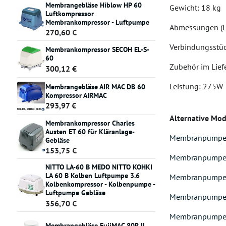
Membrangebläse Hiblow HP 60
Gewicht: 18 kg
Luftkompressor
Membrankompressor - Luftpumpe
Abmessungen (L
270,60 €
Verbindungsstü
Membrankompressor SECOH EL-S-
60
Zubehör im Liefe
300,12 €
Leistung: 275W
Membrangebläse AIR MAC DB 60
Kompressor AIRMAC
293,97 €
Alternative Mod
Membrankompressor Charles
Austen ET 60 für Kläranlage-
Membranpumpe ES
Gebläse
153,75 €
Membranpumpe ES
NITTO LA-60 B MEDO NITTO KOHKI
LA 60 B Kolben Luftpumpe 3.6
Membranpumpe ES
Kolbenkompressor - Kolbenpumpe -
Luftpumpe Gebläse
Membranpumpe ES
356,70 €
Membranpumpe ES
Membrangebläse FujiMAC 80R II