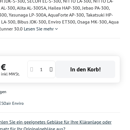
H JDK-S-300, SECOH EL-S-300, NITTO LA-300, NITTO LA-
a AL-300, Alita AL-300SA, Hailea HAP-300, Jebao PA-300,
300, Yasunaga LP-300A, AquaForte AP-300, Takatsuki HP-
 LA-300, Bibus JDK-300, Enviro ET300, Osaga MK-300, Aqua
Runner 30.0
Lesen Sie mehr
 €
In den Korb!
€
inkl MWSt.
gen
ESOair Enviro
len Sie ein geeignetes Gebläse für Ihre Kläranlage oder
rsatz für Ihr Originalgebläse aus?