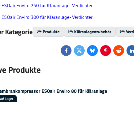
Oair Enviro 250 für Kläranlage- Verdichter
Oair Enviro 300 für Kläranlage- Verdichter
r Kategorie
Produkte
Kläranlagenzubehör
Verd
Facebook
Twitter
Bluesky
Pinterest
Reddit
L
ve Produkte
mbrankompressor ESOair Enviro 80 für Kläranlage
Auf Lager