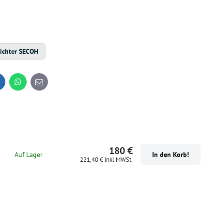
ichter SECOH
inkedIn
WhatsApp
E-
mail
180 €
Auf Lager
In den Korb!
221,40 €
inkl MWSt.