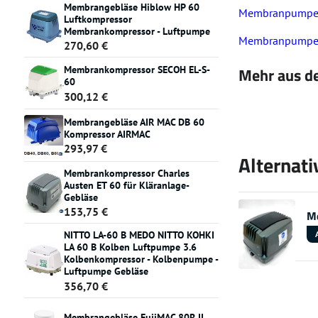
Membrangebläse Hiblow HP 60
Membranpumpe ES
Luftkompressor
Membrankompressor - Luftpumpe
Membranpumpe ES
270,60 €
Mehr aus de
Membrankompressor SECOH EL-S-
60
300,12 €
Membrangebläse AIR MAC DB 60
Kompressor AIRMAC
293,97 €
Alternati
Membrankompressor Charles
Austen ET 60 für Kläranlage-
Gebläse
153,75 €
Me
NITTO LA-60 B MEDO NITTO KOHKI
LA 60 B Kolben Luftpumpe 3.6
Kolbenkompressor - Kolbenpumpe -
Luftpumpe Gebläse
356,70 €
Membrangebläse FujiMAC 80R II