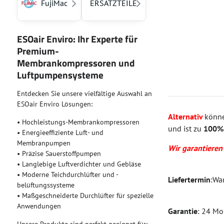
FujiMac
ERSATZTEILE
ESOair Enviro: Ihr Experte für
Premium-
Membrankompressoren und
Luftpumpensysteme
Entdecken Sie unsere vielfältige Auswahl an
ESOair Enviro Lösungen:
Alternativ
könne
• Hochleistungs-Membrankompressoren
und ist zu
100% 
• Energieeffiziente Luft- und
Membranpumpen
Wir garantieren
• Präzise Sauerstoffpumpen
• Langlebige Luftverdichter und Gebläse
• Moderne Teichdurchlüfter und -
Liefertermin
:War
belüftungssysteme
• Maßgeschneiderte Durchlüfter für spezielle
Anwendungen
Garantie
: 24 M