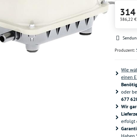
314
386,22 
Sendun
Produzent:
Wie wäh
einen E
Benöti
oder be
677 62
Wir gar
Lieferze
erfolgt
Garanti
Haben S