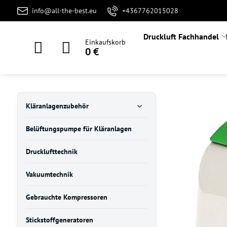
info@all-the-best.eu
+4367762015028
Druckluft Fachhandel
Einkaufskorb
0 €
Kläranlagenzubehör
Belüftungspumpe für Kläranlagen
Drucklufttechnik
Vakuumtechnik
Gebrauchte Kompressoren
Stickstoffgeneratoren