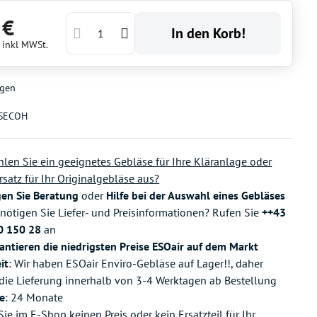
 €
In den Korb!
€
inkl MWSt.
gen
SECOH
len Sie ein geeignetes Gebläse für Ihre Kläranlage oder
rsatz für Ihr Originalgebläse aus?
gen Sie Beratung
oder
Hilfe bei der Auswahl eines Gebläses
nötigen Sie Liefer- und Preisinformationen? Rufen Sie
++43
0 150 28
an
antieren die niedrigsten Preise ESOair auf dem Markt
it
: Wir haben ESOair Enviro-Gebläse auf Lager!!, daher
 die Lieferung innerhalb von 3-4 Werktagen ab Bestellung
e
: 24 Monate
ie im E-Shop keinen Preis oder kein Ersatzteil für Ihr