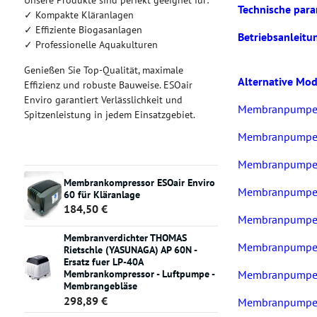
Unsere Produkte sind perfekt geeignet für:
Technische par
✓ Kompakte Kläranlagen
✓ Effiziente Biogasanlagen
Betriebsanleitu
✓ Professionelle Aquakulturen
Genießen Sie Top-Qualität, maximale
Alternative Mo
Effizienz und robuste Bauweise. ESOair
Enviro garantiert Verlässlichkeit und
Membranpumpe ES
Spitzenleistung in jedem Einsatzgebiet.
Membranpumpe ES
Membranpumpe ES
Membrankompressor ESOair Enviro
Membranpumpe ES
60 für Kläranlage
184,50 €
Membranpumpe ES
Membranverdichter THOMAS
Membranpumpe ES
Rietschle (YASUNAGA) AP 60N -
Ersatz fuer LP-40A
Membranpumpe ES
Membrankompressor - Luftpumpe -
Membrangebläse
298,89 €
Membranpumpe ES