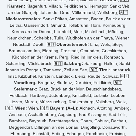
Kärnten:
Klagenfurt, Villach, Feldkirchen, Hermagor, Sankt Veit
an der Glan, Spittal an der Drau, Völkermarkt, Wolfsberg,
🇦🇹
Niederösterreich:
Sankt Pölten, Amstetten, Baden, Bruck an der
Leitha, Gänserndorf, Gmünd, Hollabrunn, Horn, Korneuburg,
Krems an der Donau, Lilienfeld, Melk, Mistelbach, Mödling,
Neunkirchen, Scheibbs, Tulln, Waidhofen an der Thaya, Wiener
Neustadt, Zwettl,
🇦🇹 Oberösterreich:
Linz, Wels, Steyr,
Braunau am Inn, Eferding, Freistadt, Gmunden, Grieskirchen,
Kirchdorf an der Krems, Perg, Ried im Innkreis, Rohrbach,
Schärding, Vöcklabruck,
🇦🇹 Salzburg:
Salzburg, Hallein, Sankt
Johann im Pongau, Tamsweg, Zell am See,
🇦🇹 Tirol:
Innsbruck,
Imst, Kitzbühel, Kufstein, Landeck, Lienz, Reutte, Schwaz,
🇦🇹
Vorarlberg:
Bregenz, Bludenz, Dornbirn, Feldkirch,
🇦🇹
Steiermark:
Graz, Bruck an der Mur, Deutschlandsberg,
Feldbach, Hartberg, Judenburg, Knittelfeld, Leibnitz, Leoben,
Liezen, Murau, Mürzzuschlag, Radkersburg, Voitsberg, Weiz,
🇦🇹 Wien:
Wien,
🇩🇪 Bayern (A–L):
Aichach, Altötting, Amberg,
Ansbach, Aschaffenburg, Augsburg, Bad Kissingen, Bad Tölz,
Bamberg, Bayreuth, Berchtesgaden, Cham, Coburg, Dachau,
Deggendorf, Dillingen an der Donau, Dingolfing, Donauwörth,
Ebersberg, Eichstätt, Erding, Erlangen, Forchheim, Freising,