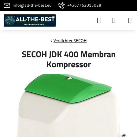
info@all-the-best.eu
+4367762015028
Verdichter SECOH
SECOH JDK 400 Membran
Kompressor