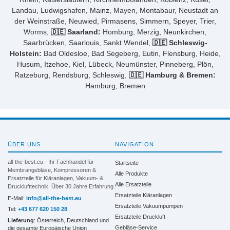
Landau, Ludwigshafen, Mainz, Mayen, Montabaur, Neustadt an
der Weinstraße, Neuwied, Pirmasens, Simmern, Speyer, Trier,
Worms,
🇩🇪 Saarland:
Homburg, Merzig, Neunkirchen,
Saarbrücken, Saarlouis, Sankt Wendel,
🇩🇪 Schleswig-
Holstein:
Bad Oldesloe, Bad Segeberg, Eutin, Flensburg, Heide,
Husum, Itzehoe, Kiel, Lübeck, Neumünster, Pinneberg, Plön,
Ratzeburg, Rendsburg, Schleswig,
🇩🇪 Hamburg & Bremen:
Hamburg, Bremen
ÜBER UNS
NAVIGATION
all-the-best.eu - Ihr Fachhandel für
Startseite
Membrangebläse, Kompressoren &
Alle Produkte
Ersatzteile für Kläranlagen, Vakuum- &
Alle Ersatzteile
Drucklufttechnik. Über 30 Jahre Erfahrung.
Ersatzteile Kläranlagen
E-Mail:
info@all-the-best.eu
Ersatzteile Vakuumpumpen
Tel:
+43 677 620 150 28
Ersatzteile Druckluft
Lieferung
: Österreich, Deutschland und
Gebläse-Service
die gesamte Europäische Union