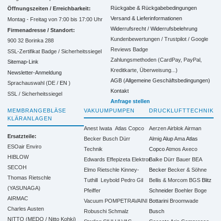
Rückgabe & Rückgabebedingungen
Öffnungszeiten / Erreichbarkeit:
Versand & Lieferinformationen
Montag - Freitag von 7:00 bis 17:00 Uhr
Widerrufsrecht / Widerrufsbelehrung
Firmenadresse / Standort:
Kundenbewertungen / Trustpilot / Google
900 32 Borinka 288
Reviews Badge
SSL-Zertifikat Badge / Sicherheitssiegel
Zahlungsmethoden (CardPay, PayPal,
Sitemap-Link
Kreditkarte, Überweisung...)
Newsletter-Anmeldung
AGB (Allgemeine Geschäftsbedingungen)
Sprachauswahl (DE /
EN
)
Kontakt
SSL / Sicherheitssiegel
Anfrage stellen
MEMBRANGEBLÄSE
VAKUUMPUMPEN
DRUCKLUFTTECHNIK
KLÄRANLAGEN
Anest Iwata
Atlas Copco
Aerzen
Airblok
Airman
Ersatzteile:
Becker
Busch
Dürr
Almig
Alup
Ama
Atlas
ESOair Enviro
Technik
Copco
Atmos
Axeco
HIBLOW
Edwards
Effepizeta
Elektror
Balke Dürr
Bauer
BEA
SECOH
Elmo Rietschle
Kinney-
Becker
Becker & Söhne
Thomas Rietschle
Tuthill
Leybold
Pedro Gil
Bellis & Morcom
BGS
Blitz
(YASUNAGA)
Pfeiffer
Schneider
Boehler
Boge
AIRMAC
Vacuum
POMPETRAVAINI
Bottarini
Broomwade
Charles Austen
Robuschi
Schmalz
Busch
NITTO (MEDO / Nitto Kohki)