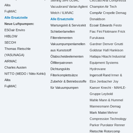
Sterling SIHI
ULVAC
Ceccato Aria Compressa
Alita
Vacuubrand
Varian Agilent
Champion Air Tech
FujiMAC
Welch / ILMVAC
CompAir
Crepelle
Demag
Alle Ersatzteile
Alle Ersatzteile
Donaldson
Neue Luftpumpen:
Wartungskit & Servicekit
Ecoair
Edwards
Festo
ESOair Enviro
Schieberlamellen
Fiac
Fini
Flottmann
Frick
HIBLOW
Filterelementen
Furukawa
SECOH
Vakuumpumpenlamellen
Gardner Denver
Gnutti
Thomas Rietschle
aus Kunststoff
Goldstar
Hafi
Hankison
(YASUNAGA)
Ölabscheideelementen
Hatlapa
Hitachi Industrial
AIRMAC
Ölfilterpatronen
Equipment Systems
Charles Austen
Dichtungskits
Hydrovane
NITTO (MEDO / Nitto Kohki)
Filterkomplettsätze
Ingersoll Rand
Irmer &
Alita
Zubehör & Betriebsstoffe
Elze
Jenbacher
Joy
FujiMAC
für Vakuumpumpen
Kaeser
Knecht - MAHLE-
Gruppe
Leybold
Mahle
Mann & Hummel
Mannesmann Demag
Mark
Mattei
Mehrer
Compression Technology
Parker
Purolator
Renner
Rietschle
Rotorcomp