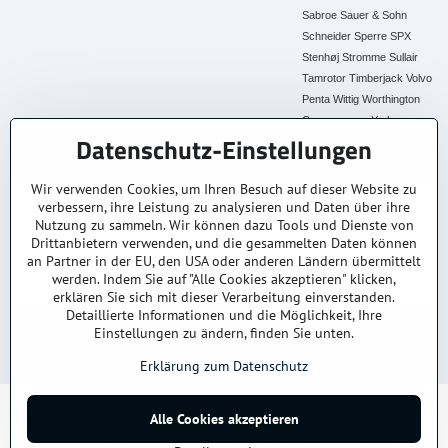
Sabroe
Sauer & Sohn
Schneider
Sperre
SPX
Stenhøj
Stromme
Sullair
Tamrotor
Timberjack
Volvo
Penta
Wittig
Worthington
Creyssensac
York
Datenschutz-Einstellungen
Alle Ersatzteile
Wir verwenden Cookies, um Ihren Besuch auf dieser Website zu
verbessern, ihre Leistung zu analysieren und Daten über ihre
30+ Jahre Erfahrung
Lagerware
Original & Kompatibel
Nutzung zu sammeln. Wir können dazu Tools und Dienste von
Branchenexperten
Schneller Versand AT &
Ersatzteile aller Marken
DE
Drittanbietern verwenden, und die gesammelten Daten können
an Partner in der EU, den USA oder anderen Ländern übermittelt
Faire Preise
Fachberatung
werden. Indem Sie auf "Alle Cookies akzeptieren" klicken,
Top Preis-Leistung
Persönlich & kompetent
erklären Sie sich mit dieser Verarbeitung einverstanden.
Detaillierte Informationen und die Möglichkeit, Ihre
Einstellungen zu ändern, finden Sie unten.
© 2025
kompressoren-drucklufttrockner-filtern.at
– Alle Rechte vorbehalten.
Datenschutz
Impressum
AGB
Versand & Lieferung
Kontakt / Anfrage
Erklärung zum Datenschutz
©
2026
Urheberrecht
Alle Cookies akzeptieren
Datenschutz-Einstellungen
Erklärung zum Datenschutz