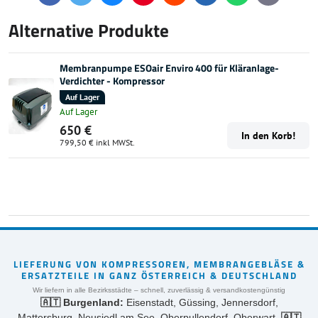
mail
Alternative Produkte
Membranpumpe ESOair Enviro 400 für Kläranlage-
Verdichter - Kompressor
Auf Lager
Auf Lager
650 €
In den Korb!
799,50 €
inkl MWSt.
LIEFERUNG VON KOMPRESSOREN, MEMBRANGEBLÄSE &
ERSATZTEILE IN GANZ ÖSTERREICH & DEUTSCHLAND
Wir liefern in alle Bezirksstädte – schnell, zuverlässig & versandkostengünstig
🇦🇹 Burgenland:
Eisenstadt, Güssing, Jennersdorf,
Mattersburg, Neusiedl am See, Oberpullendorf, Oberwart,
🇦🇹