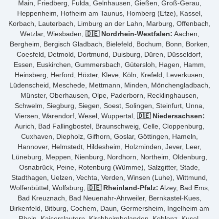
Main, Friedberg, Fulda, Gelnhausen, Gießen, Groß-Gerau,
Heppenheim, Hofheim am Taunus, Homberg (Efze), Kassel,
Korbach, Lauterbach, Limburg an der Lahn, Marburg, Offenbach,
Wetzlar, Wiesbaden,
🇩🇪 Nordrhein-Westfalen:
Aachen,
Bergheim, Bergisch Gladbach, Bielefeld, Bochum, Bonn, Borken,
Coesfeld, Detmold, Dortmund, Duisburg, Düren, Düsseldorf,
Essen, Euskirchen, Gummersbach, Gütersloh, Hagen, Hamm,
Heinsberg, Herford, Höxter, Kleve, Köln, Krefeld, Leverkusen,
Lüdenscheid, Meschede, Mettmann, Minden, Mönchengladbach,
Münster, Oberhausen, Olpe, Paderborn, Recklinghausen,
Schwelm, Siegburg, Siegen, Soest, Solingen, Steinfurt, Unna,
Viersen, Warendorf, Wesel, Wuppertal,
🇩🇪 Niedersachsen:
Aurich, Bad Fallingbostel, Braunschweig, Celle, Cloppenburg,
Cuxhaven, Diepholz, Gifhorn, Goslar, Göttingen, Hameln,
Hannover, Helmstedt, Hildesheim, Holzminden, Jever, Leer,
Lüneburg, Meppen, Nienburg, Nordhorn, Northeim, Oldenburg,
Osnabrück, Peine, Rotenburg (Wümme), Salzgitter, Stade,
Stadthagen, Uelzen, Vechta, Verden, Winsen (Luhe), Wittmund,
Wolfenbüttel, Wolfsburg,
🇩🇪 Rheinland-Pfalz:
Alzey, Bad Ems,
Bad Kreuznach, Bad Neuenahr-Ahrweiler, Bernkastel-Kues,
Birkenfeld, Bitburg, Cochem, Daun, Germersheim, Ingelheim am
Rhein, Kaiserslautern, Kirchheimbolanden, Koblenz, Kusel,