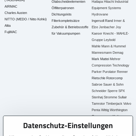
(YASUNAGA)
Ölabscheideelementen
Hatlapa
Hitachi Industrial
AIRMAC
Ölfilterpatronen
Equipment Systems
Charles Austen
Dichtungskits
Hydrovane
NITTO (MEDO / Nitto Kohki)
Filterkomplettsätze
Ingersoll Rand
Irmer &
Alita
Zubehör & Betriebsstoffe
Elze
Jenbacher
Joy
FujiMAC
für Vakuumpumpen
Kaeser
Knecht - MAHLE-
Gruppe
Leybold
Mahle
Mann & Hummel
Mannesmann Demag
Mark
Mattei
Mehrer
Compression Technology
Parker
Purolator
Renner
Rietschle
Rotorcomp
Sabroe
Sauer & Sohn
Schneider
Sperre
SPX
Stenhøj
Stromme
Sullair
Tamrotor
Timberjack
Volvo
Penta
Wittig
Worthington
Creyssensac
York
Datenschutz-Einstellungen
Alle Ersatzteile