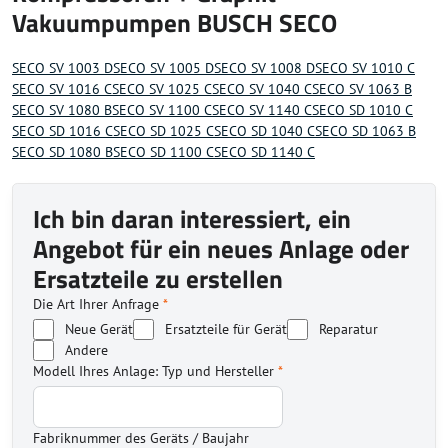
Vakuumpumpen BUSCH SECO
SECO SV 1003 D
SECO SV 1005 D
SECO SV 1008 D
SECO SV 1010 C
SECO SV 1016 C
SECO SV 1025 C
SECO SV 1040 C
SECO SV 1063 B
SECO SV 1080 B
SECO SV 1100 C
SECO SV 1140 C
SECO SD 1010 C
SECO SD 1016 C
SECO SD 1025 C
SECO SD 1040 C
SECO SD 1063 B
SECO SD 1080 B
SECO SD 1100 C
SECO SD 1140 C
Ich bin daran interessiert, ein
Angebot für ein neues Anlage oder
Ersatzteile zu erstellen
Die Art Ihrer Anfrage
*
Neue Gerät
Ersatzteile für Gerät
Reparatur
Andere
Modell Ihres Anlage: Typ und Hersteller
*
Fabriknummer des Geräts / Baujahr