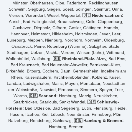
Münster, Oberhausen, Olpe, Paderborn, Recklinghausen,
Schwelm, Siegburg, Siegen, Soest, Solingen, Steinfurt, Unna,
Viersen, Warendorf, Wesel, Wuppertal,
🇩🇪 Niedersachsen:
Aurich, Bad Fallingbostel, Braunschweig, Celle, Cloppenburg,
Cuxhaven, Diepholz, Gifhorn, Goslar, Göttingen, Hameln,
Hannover, Helmstedt, Hildesheim, Holzminden, Jever, Leer,
Lüneburg, Meppen, Nienburg, Nordhorn, Northeim, Oldenburg,
Osnabrück, Peine, Rotenburg (Wümme), Salzgitter, Stade,
Stadthagen, Uelzen, Vechta, Verden, Winsen (Luhe), Wittmund,
Wolfenbüttel, Wolfsburg,
🇩🇪 Rheinland-Pfalz:
Alzey, Bad Ems,
Bad Kreuznach, Bad Neuenahr-Ahrweiler, Bernkastel-Kues,
Birkenfeld, Bitburg, Cochem, Daun, Germersheim, Ingelheim am
Rhein, Kaiserslautern, Kirchheimbolanden, Koblenz, Kusel,
Landau, Ludwigshafen, Mainz, Mayen, Montabaur, Neustadt an
der Weinstraße, Neuwied, Pirmasens, Simmern, Speyer, Trier,
Worms,
🇩🇪 Saarland:
Homburg, Merzig, Neunkirchen,
Saarbrücken, Saarlouis, Sankt Wendel,
🇩🇪 Schleswig-
Holstein:
Bad Oldesloe, Bad Segeberg, Eutin, Flensburg, Heide,
Husum, Itzehoe, Kiel, Lübeck, Neumünster, Pinneberg, Plön,
Ratzeburg, Rendsburg, Schleswig,
🇩🇪 Hamburg & Bremen:
Hamburg, Bremen