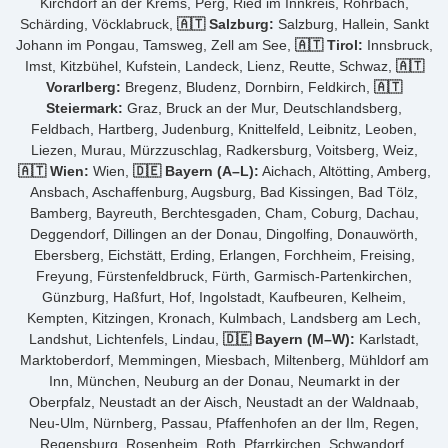
Kirchdorf an der Krems, Perg, Ried im Innkreis, Rohrbach,
Schärding, Vöcklabruck,
🇦🇹 Salzburg:
Salzburg, Hallein, Sankt
Johann im Pongau, Tamsweg, Zell am See,
🇦🇹 Tirol:
Innsbruck,
Imst, Kitzbühel, Kufstein, Landeck, Lienz, Reutte, Schwaz,
🇦🇹
Vorarlberg:
Bregenz, Bludenz, Dornbirn, Feldkirch,
🇦🇹
Steiermark:
Graz, Bruck an der Mur, Deutschlandsberg,
Feldbach, Hartberg, Judenburg, Knittelfeld, Leibnitz, Leoben,
Liezen, Murau, Mürzzuschlag, Radkersburg, Voitsberg, Weiz,
🇦🇹 Wien:
Wien,
🇩🇪 Bayern (A–L):
Aichach, Altötting, Amberg,
Ansbach, Aschaffenburg, Augsburg, Bad Kissingen, Bad Tölz,
Bamberg, Bayreuth, Berchtesgaden, Cham, Coburg, Dachau,
Deggendorf, Dillingen an der Donau, Dingolfing, Donauwörth,
Ebersberg, Eichstätt, Erding, Erlangen, Forchheim, Freising,
Freyung, Fürstenfeldbruck, Fürth, Garmisch-Partenkirchen,
Günzburg, Haßfurt, Hof, Ingolstadt, Kaufbeuren, Kelheim,
Kempten, Kitzingen, Kronach, Kulmbach, Landsberg am Lech,
Landshut, Lichtenfels, Lindau,
🇩🇪 Bayern (M–W):
Karlstadt,
Marktoberdorf, Memmingen, Miesbach, Miltenberg, Mühldorf am
Inn, München, Neuburg an der Donau, Neumarkt in der
Oberpfalz, Neustadt an der Aisch, Neustadt an der Waldnaab,
Neu-Ulm, Nürnberg, Passau, Pfaffenhofen an der Ilm, Regen,
Regensburg, Rosenheim, Roth, Pfarrkirchen, Schwandorf,