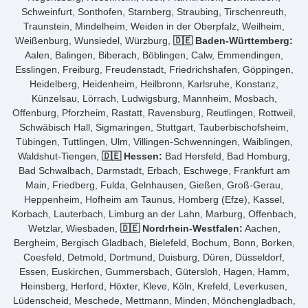
Schweinfurt, Sonthofen, Starnberg, Straubing, Tirschenreuth,
Traunstein, Mindelheim, Weiden in der Oberpfalz, Weilheim,
Weißenburg, Wunsiedel, Würzburg,
🇩🇪 Baden-Württemberg:
Aalen, Balingen, Biberach, Böblingen, Calw, Emmendingen,
Esslingen, Freiburg, Freudenstadt, Friedrichshafen, Göppingen,
Heidelberg, Heidenheim, Heilbronn, Karlsruhe, Konstanz,
Künzelsau, Lörrach, Ludwigsburg, Mannheim, Mosbach,
Offenburg, Pforzheim, Rastatt, Ravensburg, Reutlingen, Rottweil,
Schwäbisch Hall, Sigmaringen, Stuttgart, Tauberbischofsheim,
Tübingen, Tuttlingen, Ulm, Villingen-Schwenningen, Waiblingen,
Waldshut-Tiengen,
🇩🇪 Hessen:
Bad Hersfeld, Bad Homburg,
Bad Schwalbach, Darmstadt, Erbach, Eschwege, Frankfurt am
Main, Friedberg, Fulda, Gelnhausen, Gießen, Groß-Gerau,
Heppenheim, Hofheim am Taunus, Homberg (Efze), Kassel,
Korbach, Lauterbach, Limburg an der Lahn, Marburg, Offenbach,
Wetzlar, Wiesbaden,
🇩🇪 Nordrhein-Westfalen:
Aachen,
Bergheim, Bergisch Gladbach, Bielefeld, Bochum, Bonn, Borken,
Coesfeld, Detmold, Dortmund, Duisburg, Düren, Düsseldorf,
Essen, Euskirchen, Gummersbach, Gütersloh, Hagen, Hamm,
Heinsberg, Herford, Höxter, Kleve, Köln, Krefeld, Leverkusen,
Lüdenscheid, Meschede, Mettmann, Minden, Mönchengladbach,