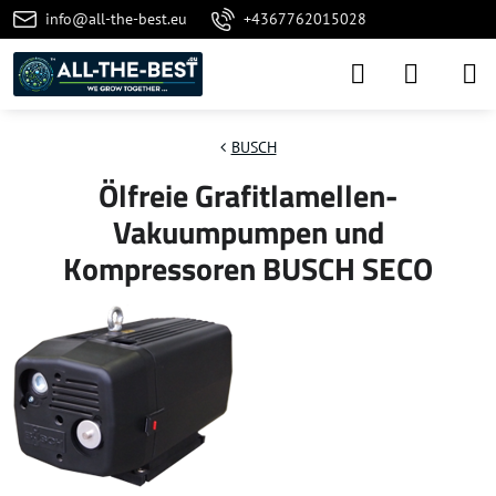
info@all-the-best.eu
+4367762015028
BUSCH
Ölfreie Grafitlamellen-
Vakuumpumpen und
Kompressoren BUSCH SECO