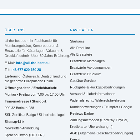
ÜBER UNS
NAVIGATION
all-the-best.eu - Ihr Fachhandel für
Startseite
Membrangebläse, Kompressoren &
Alle Produkte
Ersatzteile für Kläranlagen, Vakuum- &
Alle Ersatzteile
Drucklufttechnik. Über 30 Jahre Erfahrung.
Ersatzteile Kläranlagen
E-Mail:
info@all-the-best.eu
Ersatzteile Vakuumpumpen
Tel:
+43 677 620 150 28
Ersatzteile Druckluft
Lieferung
: Österreich, Deutschland und
Gebläse-Service
die gesamte Europäische Union
Rückgabe & Rückgabebedingungen
Öffnungszeiten / Erreichbarkeit:
Versand & Lieferinformationen
Montag - Freitag von 7:00 bis 17:00 Uhr
Widerrufsrecht / Widerrufsbelehrung
Firmenadresse / Standort:
Kundenbewertungen / Trustpilot / Google
900 32 Borinka 288
Reviews Badge
SSL-Zertifikat Badge / Sicherheitssiegel
Zahlungsmethoden (CardPay, PayPal,
Sitemap-Link
Kreditkarte, Überweisung...)
Newsletter-Anmeldung
AGB (Allgemeine Geschäftsbedingungen)
Sprachauswahl (DE /
EN
)
Kontakt