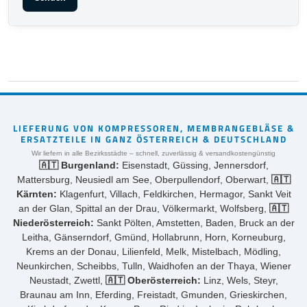
LIEFERUNG VON KOMPRESSOREN, MEMBRANGEBLÄSE &
ERSATZTEILE IN GANZ ÖSTERREICH & DEUTSCHLAND
Wir liefern in alle Bezirksstädte – schnell, zuverlässig & versandkostengünstig
🇦🇹 Burgenland:
Eisenstadt, Güssing, Jennersdorf,
Mattersburg, Neusiedl am See, Oberpullendorf, Oberwart,
🇦🇹
Kärnten:
Klagenfurt, Villach, Feldkirchen, Hermagor, Sankt Veit
an der Glan, Spittal an der Drau, Völkermarkt, Wolfsberg,
🇦🇹
Niederösterreich:
Sankt Pölten, Amstetten, Baden, Bruck an der
Leitha, Gänserndorf, Gmünd, Hollabrunn, Horn, Korneuburg,
Krems an der Donau, Lilienfeld, Melk, Mistelbach, Mödling,
Neunkirchen, Scheibbs, Tulln, Waidhofen an der Thaya, Wiener
Neustadt, Zwettl,
🇦🇹 Oberösterreich:
Linz, Wels, Steyr,
Braunau am Inn, Eferding, Freistadt, Gmunden, Grieskirchen,