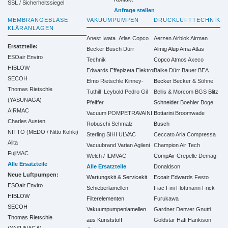
SSL / Sicherheitssiegel
Anfrage stellen
MEMBRANGEBLÄSE
VAKUUMPUMPEN
DRUCKLUFTTECHNIK
KLÄRANLAGEN
Anest Iwata
Atlas Copco
Aerzen
Airblok
Airman
Ersatzteile:
Becker
Busch
Dürr
Almig
Alup
Ama
Atlas
ESOair Enviro
Technik
Copco
Atmos
Axeco
HIBLOW
Edwards
Effepizeta
Elektror
Balke Dürr
Bauer
BEA
SECOH
Elmo Rietschle
Kinney-
Becker
Becker & Söhne
Thomas Rietschle
Tuthill
Leybold
Pedro Gil
Bellis & Morcom
BGS
Blitz
(YASUNAGA)
Pfeiffer
Schneider
Boehler
Boge
AIRMAC
Vacuum
POMPETRAVAINI
Bottarini
Broomwade
Charles Austen
Robuschi
Schmalz
Busch
NITTO (MEDO / Nitto Kohki)
Sterling SIHI
ULVAC
Ceccato Aria Compressa
Alita
Vacuubrand
Varian Agilent
Champion Air Tech
FujiMAC
Welch / ILMVAC
CompAir
Crepelle
Demag
Alle Ersatzteile
Alle Ersatzteile
Donaldson
Neue Luftpumpen:
Wartungskit & Servicekit
Ecoair
Edwards
Festo
ESOair Enviro
Schieberlamellen
Fiac
Fini
Flottmann
Frick
HIBLOW
Filterelementen
Furukawa
SECOH
Vakuumpumpenlamellen
Gardner Denver
Gnutti
Thomas Rietschle
aus Kunststoff
Goldstar
Hafi
Hankison