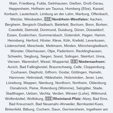
Main, Friedberg, Fulda, Gelnhausen, Gießen, Groß-Gerau,
Heppenheim, Hofheim am Taunus, Homberg (Efze), Kassel,
Korbach, Lauterbach, Limburg an der Lahn, Marburg, Offenbach,
Wetzlar, Wiesbaden,
🇩🇪 Nordrhein-Westfalen:
Aachen,
Bergheim, Bergisch Gladbach, Bielefeld, Bochum, Bonn, Borken,
Coesfeld, Detmold, Dortmund, Duisburg, Düren, Düsseldorf,
Essen, Euskirchen, Gummersbach, Gütersloh, Hagen, Hamm,
Heinsberg, Herford, Höxter, Kleve, Köln, Krefeld, Leverkusen,
Lüdenscheid, Meschede, Mettmann, Minden, Mönchengladbach,
Münster, Oberhausen, Olpe, Paderborn, Recklinghausen,
Schwelm, Siegburg, Siegen, Soest, Solingen, Steinfurt, Unna,
Viersen, Warendorf, Wesel, Wuppertal,
🇩🇪 Niedersachsen:
Aurich, Bad Fallingbostel, Braunschweig, Celle, Cloppenburg,
Cuxhaven, Diepholz, Gifhorn, Goslar, Göttingen, Hameln,
Hannover, Helmstedt, Hildesheim, Holzminden, Jever, Leer,
Lüneburg, Meppen, Nienburg, Nordhorn, Northeim, Oldenburg,
Osnabrück, Peine, Rotenburg (Wümme), Salzgitter, Stade,
Stadthagen, Uelzen, Vechta, Verden, Winsen (Luhe), Wittmund,
Wolfenbüttel, Wolfsburg,
🇩🇪 Rheinland-Pfalz:
Alzey, Bad Ems,
Bad Kreuznach, Bad Neuenahr-Ahrweiler, Bernkastel-Kues,
Birkenfeld, Bitburg, Cochem, Daun, Germersheim, Ingelheim am