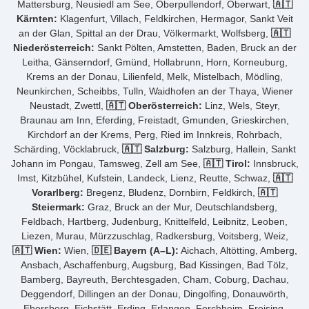
Mattersburg, Neusiedl am See, Oberpullendorf, Oberwart,
🇦🇹
Kärnten:
Klagenfurt, Villach, Feldkirchen, Hermagor, Sankt Veit
an der Glan, Spittal an der Drau, Völkermarkt, Wolfsberg,
🇦🇹
Niederösterreich:
Sankt Pölten, Amstetten, Baden, Bruck an der
Leitha, Gänserndorf, Gmünd, Hollabrunn, Horn, Korneuburg,
Krems an der Donau, Lilienfeld, Melk, Mistelbach, Mödling,
Neunkirchen, Scheibbs, Tulln, Waidhofen an der Thaya, Wiener
Neustadt, Zwettl,
🇦🇹 Oberösterreich:
Linz, Wels, Steyr,
Braunau am Inn, Eferding, Freistadt, Gmunden, Grieskirchen,
Kirchdorf an der Krems, Perg, Ried im Innkreis, Rohrbach,
Schärding, Vöcklabruck,
🇦🇹 Salzburg:
Salzburg, Hallein, Sankt
Johann im Pongau, Tamsweg, Zell am See,
🇦🇹 Tirol:
Innsbruck,
Imst, Kitzbühel, Kufstein, Landeck, Lienz, Reutte, Schwaz,
🇦🇹
Vorarlberg:
Bregenz, Bludenz, Dornbirn, Feldkirch,
🇦🇹
Steiermark:
Graz, Bruck an der Mur, Deutschlandsberg,
Feldbach, Hartberg, Judenburg, Knittelfeld, Leibnitz, Leoben,
Liezen, Murau, Mürzzuschlag, Radkersburg, Voitsberg, Weiz,
🇦🇹 Wien:
Wien,
🇩🇪 Bayern (A–L):
Aichach, Altötting, Amberg,
Ansbach, Aschaffenburg, Augsburg, Bad Kissingen, Bad Tölz,
Bamberg, Bayreuth, Berchtesgaden, Cham, Coburg, Dachau,
Deggendorf, Dillingen an der Donau, Dingolfing, Donauwörth,
Ebersberg, Eichstätt, Erding, Erlangen, Forchheim, Freising,