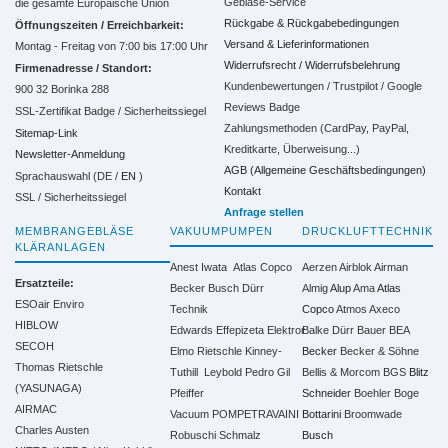
Gebläse-Service
die gesamte Europäische Union
Rückgabe & Rückgabebedingungen
Öffnungszeiten / Erreichbarkeit:
Versand & Lieferinformationen
Montag - Freitag von 7:00 bis 17:00 Uhr
Widerrufsrecht / Widerrufsbelehrung
Firmenadresse / Standort:
Kundenbewertungen / Trustpilot / Google
900 32 Borinka 288
Reviews Badge
SSL-Zertifikat Badge / Sicherheitssiegel
Zahlungsmethoden (CardPay, PayPal,
Sitemap-Link
Kreditkarte, Überweisung...)
Newsletter-Anmeldung
AGB (Allgemeine Geschäftsbedingungen)
Sprachauswahl (DE /
EN
)
Kontakt
SSL / Sicherheitssiegel
Anfrage stellen
MEMBRANGEBLÄSE
VAKUUMPUMPEN
DRUCKLUFTTECHNIK
KLÄRANLAGEN
Anest Iwata
Atlas Copco
Aerzen
Airblok
Airman
Ersatzteile:
Becker
Busch
Dürr
Almig
Alup
Ama
Atlas
ESOair Enviro
Technik
Copco
Atmos
Axeco
HIBLOW
Edwards
Effepizeta
Elektror
Balke Dürr
Bauer
BEA
SECOH
Elmo Rietschle
Kinney-
Becker
Becker & Söhne
Thomas Rietschle
Tuthill
Leybold
Pedro Gil
Bellis & Morcom
BGS
Blitz
(YASUNAGA)
Pfeiffer
Schneider
Boehler
Boge
AIRMAC
Vacuum
POMPETRAVAINI
Bottarini
Broomwade
Charles Austen
Robuschi
Schmalz
Busch