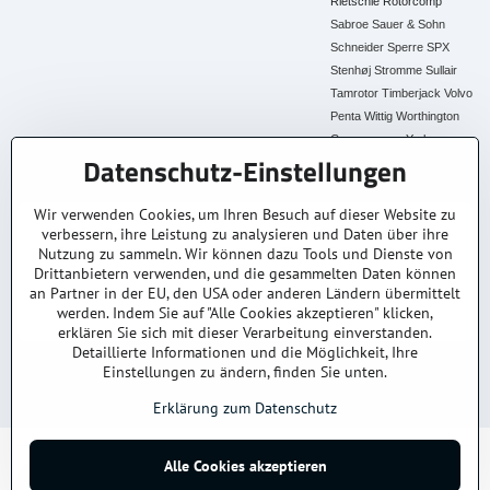
Rietschle
Rotorcomp
Sabroe
Sauer & Sohn
Schneider
Sperre
SPX
Stenhøj
Stromme
Sullair
Tamrotor
Timberjack
Volvo
Penta
Wittig
Worthington
Creyssensac
York
Datenschutz-Einstellungen
Alle Ersatzteile
Wir verwenden Cookies, um Ihren Besuch auf dieser Website zu
verbessern, ihre Leistung zu analysieren und Daten über ihre
30+ Jahre Erfahrung
Lagerware
Original & Kompatibel
Nutzung zu sammeln. Wir können dazu Tools und Dienste von
Branchenexperten
Schneller Versand AT &
Ersatzteile aller Marken
DE
Drittanbietern verwenden, und die gesammelten Daten können
an Partner in der EU, den USA oder anderen Ländern übermittelt
Faire Preise
Fachberatung
werden. Indem Sie auf "Alle Cookies akzeptieren" klicken,
Top Preis-Leistung
Persönlich & kompetent
erklären Sie sich mit dieser Verarbeitung einverstanden.
Detaillierte Informationen und die Möglichkeit, Ihre
Einstellungen zu ändern, finden Sie unten.
© 2025
kompressoren-drucklufttrockner-filtern.at
– Alle Rechte vorbehalten.
Datenschutz
Impressum
AGB
Versand & Lieferung
Kontakt / Anfrage
Erklärung zum Datenschutz
Alle Cookies akzeptieren
©
2026
Urheberrecht
Datenschutz-Einstellungen
Erklärung zum Datenschutz