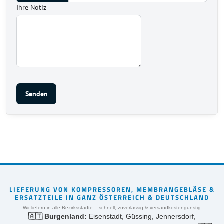
Ihre Notiz
Senden
LIEFERUNG VON KOMPRESSOREN, MEMBRANGEBLÄSE &
ERSATZTEILE IN GANZ ÖSTERREICH & DEUTSCHLAND
Wir liefern in alle Bezirksstädte – schnell, zuverlässig & versandkostengünstig
🇦🇹 Burgenland:
Eisenstadt, Güssing, Jennersdorf,