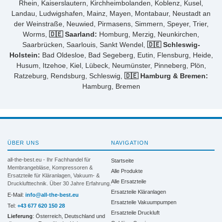
Rhein, Kaiserslautern, Kirchheimbolanden, Koblenz, Kusel,
Landau, Ludwigshafen, Mainz, Mayen, Montabaur, Neustadt an
der Weinstraße, Neuwied, Pirmasens, Simmern, Speyer, Trier,
Worms,
🇩🇪 Saarland:
Homburg, Merzig, Neunkirchen,
Saarbrücken, Saarlouis, Sankt Wendel,
🇩🇪 Schleswig-
Holstein:
Bad Oldesloe, Bad Segeberg, Eutin, Flensburg, Heide,
Husum, Itzehoe, Kiel, Lübeck, Neumünster, Pinneberg, Plön,
Ratzeburg, Rendsburg, Schleswig,
🇩🇪 Hamburg & Bremen:
Hamburg, Bremen
ÜBER UNS
NAVIGATION
all-the-best.eu - Ihr Fachhandel für
Startseite
Membrangebläse, Kompressoren &
Alle Produkte
Ersatzteile für Kläranlagen, Vakuum- &
Alle Ersatzteile
Drucklufttechnik. Über 30 Jahre Erfahrung.
Ersatzteile Kläranlagen
E-Mail:
info@all-the-best.eu
Ersatzteile Vakuumpumpen
Tel:
+43 677 620 150 28
Ersatzteile Druckluft
Lieferung
: Österreich, Deutschland und