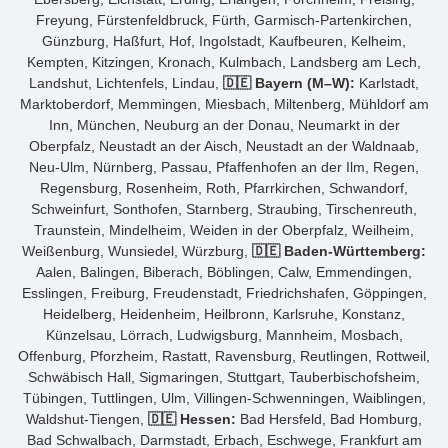
Freyung, Fürstenfeldbruck, Fürth, Garmisch-Partenkirchen,
Günzburg, Haßfurt, Hof, Ingolstadt, Kaufbeuren, Kelheim,
Kempten, Kitzingen, Kronach, Kulmbach, Landsberg am Lech,
Landshut, Lichtenfels, Lindau,
🇩🇪 Bayern (M–W):
Karlstadt,
Marktoberdorf, Memmingen, Miesbach, Miltenberg, Mühldorf am
Inn, München, Neuburg an der Donau, Neumarkt in der
Oberpfalz, Neustadt an der Aisch, Neustadt an der Waldnaab,
Neu-Ulm, Nürnberg, Passau, Pfaffenhofen an der Ilm, Regen,
Regensburg, Rosenheim, Roth, Pfarrkirchen, Schwandorf,
Schweinfurt, Sonthofen, Starnberg, Straubing, Tirschenreuth,
Traunstein, Mindelheim, Weiden in der Oberpfalz, Weilheim,
Weißenburg, Wunsiedel, Würzburg,
🇩🇪 Baden-Württemberg:
Aalen, Balingen, Biberach, Böblingen, Calw, Emmendingen,
Esslingen, Freiburg, Freudenstadt, Friedrichshafen, Göppingen,
Heidelberg, Heidenheim, Heilbronn, Karlsruhe, Konstanz,
Künzelsau, Lörrach, Ludwigsburg, Mannheim, Mosbach,
Offenburg, Pforzheim, Rastatt, Ravensburg, Reutlingen, Rottweil,
Schwäbisch Hall, Sigmaringen, Stuttgart, Tauberbischofsheim,
Tübingen, Tuttlingen, Ulm, Villingen-Schwenningen, Waiblingen,
Waldshut-Tiengen,
🇩🇪 Hessen:
Bad Hersfeld, Bad Homburg,
Bad Schwalbach, Darmstadt, Erbach, Eschwege, Frankfurt am