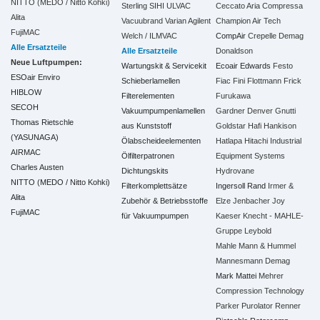
NITTO (MEDO / Nitto Kohki)
Sterling SIHI
ULVAC
Ceccato Aria Compressa
Alita
Vacuubrand
Varian Agilent
Champion Air Tech
FujiMAC
Welch / ILMVAC
CompAir
Crepelle
Demag
Alle Ersatzteile
Alle Ersatzteile
Donaldson
Neue Luftpumpen:
Wartungskit & Servicekit
Ecoair
Edwards
Festo
ESOair Enviro
Schieberlamellen
Fiac
Fini
Flottmann
Frick
HIBLOW
Filterelementen
Furukawa
SECOH
Vakuumpumpenlamellen
Gardner Denver
Gnutti
Thomas Rietschle
aus Kunststoff
Goldstar
Hafi
Hankison
(YASUNAGA)
Ölabscheideelementen
Hatlapa
Hitachi Industrial
AIRMAC
Ölfilterpatronen
Equipment Systems
Charles Austen
Dichtungskits
Hydrovane
NITTO (MEDO / Nitto Kohki)
Filterkomplettsätze
Ingersoll Rand
Irmer &
Alita
Zubehör & Betriebsstoffe
Elze
Jenbacher
Joy
FujiMAC
für Vakuumpumpen
Kaeser
Knecht - MAHLE-
Gruppe
Leybold
Mahle
Mann & Hummel
Mannesmann Demag
Mark
Mattei
Mehrer
Compression Technology
Parker
Purolator
Renner