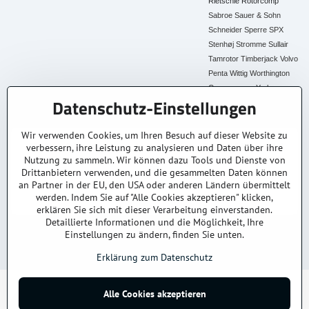
Rietschle
Rotorcomp
Sabroe
Sauer & Sohn
Schneider
Sperre
SPX
Stenhøj
Stromme
Sullair
Tamrotor
Timberjack
Volvo
Penta
Wittig
Worthington
Creyssensac
York
Datenschutz-Einstellungen
Alle Ersatzteile
Wir verwenden Cookies, um Ihren Besuch auf dieser Website zu
verbessern, ihre Leistung zu analysieren und Daten über ihre
30+ Jahre Erfahrung
Lagerware
Original & Kompatibel
Nutzung zu sammeln. Wir können dazu Tools und Dienste von
Branchenexperten
Schneller Versand AT &
Ersatzteile aller Marken
DE
Drittanbietern verwenden, und die gesammelten Daten können
an Partner in der EU, den USA oder anderen Ländern übermittelt
Faire Preise
Fachberatung
werden. Indem Sie auf "Alle Cookies akzeptieren" klicken,
Top Preis-Leistung
Persönlich & kompetent
erklären Sie sich mit dieser Verarbeitung einverstanden.
Detaillierte Informationen und die Möglichkeit, Ihre
Einstellungen zu ändern, finden Sie unten.
© 2025
kompressoren-drucklufttrockner-filtern.at
– Alle Rechte vorbehalten.
Datenschutz
Impressum
AGB
Versand & Lieferung
Kontakt / Anfrage
Erklärung zum Datenschutz
Alle Cookies akzeptieren
©
2026
Urheberrecht
Datenschutz-Einstellungen
Erklärung zum Datenschutz