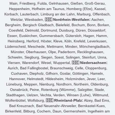
Main, Friedberg, Fulda, Gelnhausen, Gießen, Groß-Gerau,
Heppenheim, Hofheim am Taunus, Homberg (Efze), Kassel,
Korbach, Lauterbach, Limburg an der Lahn, Marburg, Offenbach,
Wetzlar, Wiesbaden,
🇩🇪 Nordrhein-Westfalen:
Aachen,
Bergheim, Bergisch Gladbach, Bielefeld, Bochum, Bonn, Borken,
Coesfeld, Detmold, Dortmund, Duisburg, Düren, Düsseldorf,
Essen, Euskirchen, Gummersbach, Gütersloh, Hagen, Hamm,
Heinsberg, Herford, Höxter, Kleve, Köln, Krefeld, Leverkusen,
Lüdenscheid, Meschede, Mettmann, Minden, Mönchengladbach,
Münster, Oberhausen, Olpe, Paderborn, Recklinghausen,
Schwelm, Siegburg, Siegen, Soest, Solingen, Steinfurt, Unna,
Viersen, Warendorf, Wesel, Wuppertal,
🇩🇪 Niedersachsen:
Aurich, Bad Fallingbostel, Braunschweig, Celle, Cloppenburg,
Cuxhaven, Diepholz, Gifhorn, Goslar, Göttingen, Hameln,
Hannover, Helmstedt, Hildesheim, Holzminden, Jever, Leer,
Lüneburg, Meppen, Nienburg, Nordhorn, Northeim, Oldenburg,
Osnabrück, Peine, Rotenburg (Wümme), Salzgitter, Stade,
Stadthagen, Uelzen, Vechta, Verden, Winsen (Luhe), Wittmund,
Wolfenbüttel, Wolfsburg,
🇩🇪 Rheinland-Pfalz:
Alzey, Bad Ems,
Bad Kreuznach, Bad Neuenahr-Ahrweiler, Bernkastel-Kues,
Birkenfeld, Bitburg, Cochem, Daun, Germersheim, Ingelheim am