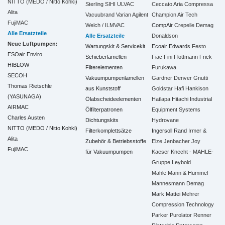
NITTO (MEDO / Nitto Kohki)
Sterling SIHI
ULVAC
Ceccato Aria Compressa
Alita
Vacuubrand
Varian Agilent
Champion Air Tech
FujiMAC
Welch / ILMVAC
CompAir
Crepelle
Demag
Alle Ersatzteile
Alle Ersatzteile
Donaldson
Neue Luftpumpen:
Wartungskit & Servicekit
Ecoair
Edwards
Festo
ESOair Enviro
Schieberlamellen
Fiac
Fini
Flottmann
Frick
HIBLOW
Filterelementen
Furukawa
SECOH
Vakuumpumpenlamellen
Gardner Denver
Gnutti
Thomas Rietschle
aus Kunststoff
Goldstar
Hafi
Hankison
(YASUNAGA)
Ölabscheideelementen
Hatlapa
Hitachi Industrial
AIRMAC
Ölfilterpatronen
Equipment Systems
Charles Austen
Dichtungskits
Hydrovane
NITTO (MEDO / Nitto Kohki)
Filterkomplettsätze
Ingersoll Rand
Irmer &
Alita
Zubehör & Betriebsstoffe
Elze
Jenbacher
Joy
FujiMAC
für Vakuumpumpen
Kaeser
Knecht - MAHLE-
Gruppe
Leybold
Mahle
Mann & Hummel
Mannesmann Demag
Mark
Mattei
Mehrer
Compression Technology
Parker
Purolator
Renner