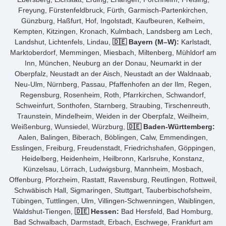
Freyung, Fürstenfeldbruck, Fürth, Garmisch-Partenkirchen,
Günzburg, Haßfurt, Hof, Ingolstadt, Kaufbeuren, Kelheim,
Kempten, Kitzingen, Kronach, Kulmbach, Landsberg am Lech,
Landshut, Lichtenfels, Lindau,
🇩🇪 Bayern (M–W):
Karlstadt,
Marktoberdorf, Memmingen, Miesbach, Miltenberg, Mühldorf am
Inn, München, Neuburg an der Donau, Neumarkt in der
Oberpfalz, Neustadt an der Aisch, Neustadt an der Waldnaab,
Neu-Ulm, Nürnberg, Passau, Pfaffenhofen an der Ilm, Regen,
Regensburg, Rosenheim, Roth, Pfarrkirchen, Schwandorf,
Schweinfurt, Sonthofen, Starnberg, Straubing, Tirschenreuth,
Traunstein, Mindelheim, Weiden in der Oberpfalz, Weilheim,
Weißenburg, Wunsiedel, Würzburg,
🇩🇪 Baden-Württemberg:
Aalen, Balingen, Biberach, Böblingen, Calw, Emmendingen,
Esslingen, Freiburg, Freudenstadt, Friedrichshafen, Göppingen,
Heidelberg, Heidenheim, Heilbronn, Karlsruhe, Konstanz,
Künzelsau, Lörrach, Ludwigsburg, Mannheim, Mosbach,
Offenburg, Pforzheim, Rastatt, Ravensburg, Reutlingen, Rottweil,
Schwäbisch Hall, Sigmaringen, Stuttgart, Tauberbischofsheim,
Tübingen, Tuttlingen, Ulm, Villingen-Schwenningen, Waiblingen,
Waldshut-Tiengen,
🇩🇪 Hessen:
Bad Hersfeld, Bad Homburg,
Bad Schwalbach, Darmstadt, Erbach, Eschwege, Frankfurt am