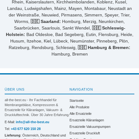
Rhein, Kaiserslautern, Kirchheimbolanden, Koblenz, Kusel,
Landau, Ludwigshafen, Mainz, Mayen, Montabaur, Neustadt an
der Weinstraße, Neuwied, Pirmasens, Simmern, Speyer, Trier,
Worms,
🇩🇪 Saarland:
Homburg, Merzig, Neunkirchen,
Saarbrücken, Saarlouis, Sankt Wendel,
🇩🇪 Schleswig-
Holstein:
Bad Oldesloe, Bad Segeberg, Eutin, Flensburg, Heide,
Husum, Itzehoe, Kiel, Lübeck, Neumünster, Pinneberg, Plön,
Ratzeburg, Rendsburg, Schleswig,
🇩🇪 Hamburg & Bremen:
Hamburg, Bremen
ÜBER UNS
NAVIGATION
all-the-best.eu - Ihr Fachhandel für
Startseite
Membrangebläse, Kompressoren &
Alle Produkte
Ersatzteile für Kläranlagen, Vakuum- &
Alle Ersatzteile
Drucklufttechnik. Über 30 Jahre Erfahrung.
Ersatzteile Kläranlagen
E-Mail:
info@all-the-best.eu
Ersatzteile Vakuumpumpen
Tel:
+43 677 620 150 28
Ersatzteile Druckluft
Lieferung
: Österreich, Deutschland und