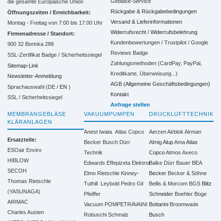
Gebläse-Service
die gesamte Europäische Union
Rückgabe & Rückgabebedingungen
Öffnungszeiten / Erreichbarkeit:
Versand & Lieferinformationen
Montag - Freitag von 7:00 bis 17:00 Uhr
Widerrufsrecht / Widerrufsbelehrung
Firmenadresse / Standort:
Kundenbewertungen / Trustpilot / Google
900 32 Borinka 288
Reviews Badge
SSL-Zertifikat Badge / Sicherheitssiegel
Zahlungsmethoden (CardPay, PayPal,
Sitemap-Link
Kreditkarte, Überweisung...)
Newsletter-Anmeldung
AGB (Allgemeine Geschäftsbedingungen)
Sprachauswahl (DE /
EN
)
Kontakt
SSL / Sicherheitssiegel
Anfrage stellen
MEMBRANGEBLÄSE
VAKUUMPUMPEN
DRUCKLUFTTECHNIK
KLÄRANLAGEN
Anest Iwata
Atlas Copco
Aerzen
Airblok
Airman
Ersatzteile:
Becker
Busch
Dürr
Almig
Alup
Ama
Atlas
ESOair Enviro
Technik
Copco
Atmos
Axeco
HIBLOW
Edwards
Effepizeta
Elektror
Balke Dürr
Bauer
BEA
SECOH
Elmo Rietschle
Kinney-
Becker
Becker & Söhne
Thomas Rietschle
Tuthill
Leybold
Pedro Gil
Bellis & Morcom
BGS
Blitz
(YASUNAGA)
Pfeiffer
Schneider
Boehler
Boge
AIRMAC
Vacuum
POMPETRAVAINI
Bottarini
Broomwade
Charles Austen
Robuschi
Schmalz
Busch