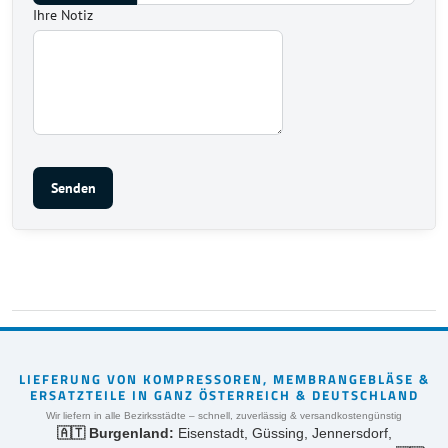
Ihre Notiz
Senden
LIEFERUNG VON KOMPRESSOREN, MEMBRANGEBLÄSE &
ERSATZTEILE IN GANZ ÖSTERREICH & DEUTSCHLAND
Wir liefern in alle Bezirksstädte – schnell, zuverlässig & versandkostengünstig
🇦🇹 Burgenland:
Eisenstadt, Güssing, Jennersdorf,