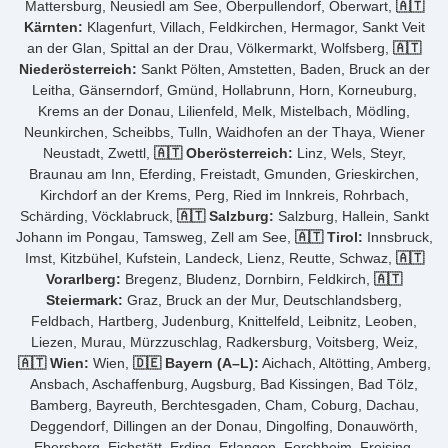
Mattersburg, Neusiedl am See, Oberpullendorf, Oberwart,
🇦🇹
Kärnten:
Klagenfurt, Villach, Feldkirchen, Hermagor, Sankt Veit
an der Glan, Spittal an der Drau, Völkermarkt, Wolfsberg,
🇦🇹
Niederösterreich:
Sankt Pölten, Amstetten, Baden, Bruck an der
Leitha, Gänserndorf, Gmünd, Hollabrunn, Horn, Korneuburg,
Krems an der Donau, Lilienfeld, Melk, Mistelbach, Mödling,
Neunkirchen, Scheibbs, Tulln, Waidhofen an der Thaya, Wiener
Neustadt, Zwettl,
🇦🇹 Oberösterreich:
Linz, Wels, Steyr,
Braunau am Inn, Eferding, Freistadt, Gmunden, Grieskirchen,
Kirchdorf an der Krems, Perg, Ried im Innkreis, Rohrbach,
Schärding, Vöcklabruck,
🇦🇹 Salzburg:
Salzburg, Hallein, Sankt
Johann im Pongau, Tamsweg, Zell am See,
🇦🇹 Tirol:
Innsbruck,
Imst, Kitzbühel, Kufstein, Landeck, Lienz, Reutte, Schwaz,
🇦🇹
Vorarlberg:
Bregenz, Bludenz, Dornbirn, Feldkirch,
🇦🇹
Steiermark:
Graz, Bruck an der Mur, Deutschlandsberg,
Feldbach, Hartberg, Judenburg, Knittelfeld, Leibnitz, Leoben,
Liezen, Murau, Mürzzuschlag, Radkersburg, Voitsberg, Weiz,
🇦🇹 Wien:
Wien,
🇩🇪 Bayern (A–L):
Aichach, Altötting, Amberg,
Ansbach, Aschaffenburg, Augsburg, Bad Kissingen, Bad Tölz,
Bamberg, Bayreuth, Berchtesgaden, Cham, Coburg, Dachau,
Deggendorf, Dillingen an der Donau, Dingolfing, Donauwörth,
Ebersberg, Eichstätt, Erding, Erlangen, Forchheim, Freising,