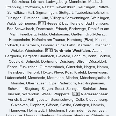
Künzelsau, Lörrach, Ludwigsburg, Mannheim, Mosbach,
Offenburg, Pforzheim, Rastatt, Ravensburg, Reutlingen, Rottweil,
Schwäbisch Hall, Sigmaringen, Stuttgart, Tauberbischofsheim,
Tübingen, Tuttlingen, Ulm, Villingen-Schwenningen, Waiblingen,
Waldshut-Tiengen,
🇩🇪 Hessen:
Bad Hersfeld, Bad Homburg,
Bad Schwalbach, Darmstadt, Erbach, Eschwege, Frankfurt am
Main, Friedberg, Fulda, Gelnhausen, Gießen, Groß-Gerau,
Heppenheim, Hofheim am Taunus, Homberg (Efze), Kassel,
Korbach, Lauterbach, Limburg an der Lahn, Marburg, Offenbach,
Wetzlar, Wiesbaden,
🇩🇪 Nordrhein-Westfalen:
Aachen,
Bergheim, Bergisch Gladbach, Bielefeld, Bochum, Bonn, Borken,
Coesfeld, Detmold, Dortmund, Duisburg, Düren, Düsseldorf,
Essen, Euskirchen, Gummersbach, Gütersloh, Hagen, Hamm,
Heinsberg, Herford, Höxter, Kleve, Köln, Krefeld, Leverkusen,
Lüdenscheid, Meschede, Mettmann, Minden, Mönchengladbach,
Münster, Oberhausen, Olpe, Paderborn, Recklinghausen,
Schwelm, Siegburg, Siegen, Soest, Solingen, Steinfurt, Unna,
Viersen, Warendorf, Wesel, Wuppertal,
🇩🇪 Niedersachsen:
Aurich, Bad Fallingbostel, Braunschweig, Celle, Cloppenburg,
Cuxhaven, Diepholz, Gifhorn, Goslar, Göttingen, Hameln,
Hannover, Helmstedt, Hildesheim, Holzminden, Jever, Leer,
Lüneburg, Meppen, Nienburg, Nordhorn, Northeim, Oldenburg,