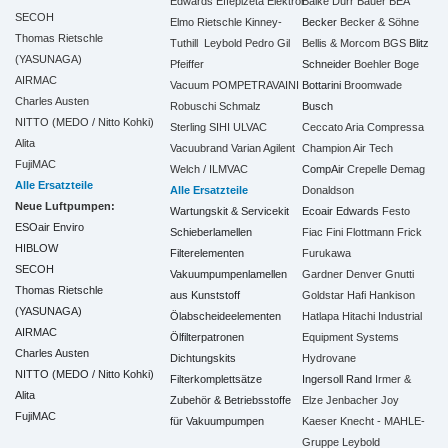
Edwards
Effepizeta
Elektror
Balke Dürr
Bauer
BEA
SECOH
Elmo Rietschle
Kinney-
Becker
Becker & Söhne
Thomas Rietschle
Tuthill
Leybold
Pedro Gil
Bellis & Morcom
BGS
Blitz
(YASUNAGA)
Pfeiffer
Schneider
Boehler
Boge
AIRMAC
Vacuum
POMPETRAVAINI
Bottarini
Broomwade
Charles Austen
Robuschi
Schmalz
Busch
NITTO (MEDO / Nitto Kohki)
Sterling SIHI
ULVAC
Ceccato Aria Compressa
Alita
Vacuubrand
Varian Agilent
Champion Air Tech
FujiMAC
Welch / ILMVAC
CompAir
Crepelle
Demag
Alle Ersatzteile
Alle Ersatzteile
Donaldson
Neue Luftpumpen:
Wartungskit & Servicekit
Ecoair
Edwards
Festo
ESOair Enviro
Schieberlamellen
Fiac
Fini
Flottmann
Frick
HIBLOW
Filterelementen
Furukawa
SECOH
Vakuumpumpenlamellen
Gardner Denver
Gnutti
Thomas Rietschle
aus Kunststoff
Goldstar
Hafi
Hankison
(YASUNAGA)
Ölabscheideelementen
Hatlapa
Hitachi Industrial
AIRMAC
Ölfilterpatronen
Equipment Systems
Charles Austen
Dichtungskits
Hydrovane
NITTO (MEDO / Nitto Kohki)
Filterkomplettsätze
Ingersoll Rand
Irmer &
Alita
Zubehör & Betriebsstoffe
Elze
Jenbacher
Joy
FujiMAC
für Vakuumpumpen
Kaeser
Knecht - MAHLE-
Gruppe
Leybold