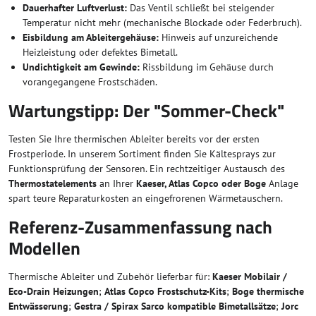
Dauerhafter Luftverlust:
Das Ventil schließt bei steigender
Temperatur nicht mehr (mechanische Blockade oder Federbruch).
Eisbildung am Ableitergehäuse:
Hinweis auf unzureichende
Heizleistung oder defektes Bimetall.
Undichtigkeit am Gewinde:
Rissbildung im Gehäuse durch
vorangegangene Frostschäden.
Wartungstipp: Der "Sommer-Check"
Testen Sie Ihre thermischen Ableiter bereits vor der ersten
Frostperiode. In unserem Sortiment finden Sie Kältesprays zur
Funktionsprüfung der Sensoren. Ein rechtzeitiger Austausch des
Thermostatelements
an Ihrer
Kaeser, Atlas Copco oder Boge
Anlage
spart teure Reparaturkosten an eingefrorenen Wärmetauschern.
Referenz-Zusammenfassung nach
Modellen
Thermische Ableiter und Zubehör lieferbar für:
Kaeser Mobilair /
Eco-Drain Heizungen
;
Atlas Copco Frostschutz-Kits
;
Boge thermische
Entwässerung
;
Gestra / Spirax Sarco kompatible Bimetallsätze
;
Jorc