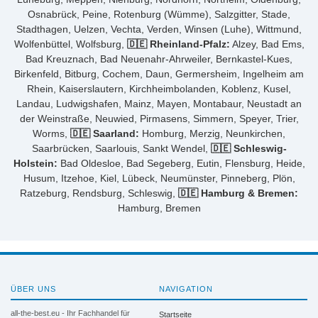
Osnabrück, Peine, Rotenburg (Wümme), Salzgitter, Stade,
Stadthagen, Uelzen, Vechta, Verden, Winsen (Luhe), Wittmund,
Wolfenbüttel, Wolfsburg,
🇩🇪 Rheinland-Pfalz:
Alzey, Bad Ems,
Bad Kreuznach, Bad Neuenahr-Ahrweiler, Bernkastel-Kues,
Birkenfeld, Bitburg, Cochem, Daun, Germersheim, Ingelheim am
Rhein, Kaiserslautern, Kirchheimbolanden, Koblenz, Kusel,
Landau, Ludwigshafen, Mainz, Mayen, Montabaur, Neustadt an
der Weinstraße, Neuwied, Pirmasens, Simmern, Speyer, Trier,
Worms,
🇩🇪 Saarland:
Homburg, Merzig, Neunkirchen,
Saarbrücken, Saarlouis, Sankt Wendel,
🇩🇪 Schleswig-
Holstein:
Bad Oldesloe, Bad Segeberg, Eutin, Flensburg, Heide,
Husum, Itzehoe, Kiel, Lübeck, Neumünster, Pinneberg, Plön,
Ratzeburg, Rendsburg, Schleswig,
🇩🇪 Hamburg & Bremen:
Hamburg, Bremen
ÜBER UNS
NAVIGATION
all-the-best.eu - Ihr Fachhandel für
Startseite