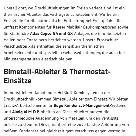
Überall dort, wo Druckluftleitungen im Freien verlegt sind, ist ein
thermischer Ableiter das wichtigste Schutzelement. Wir liefern
Ersatzteile für die automatische Entleerung bei Frostgefahr. Dies
umfasst Komponenten für
Kaeser Mobilair
Baukompressoren sowie
für stationäre
Atlas Copco GA und GX
Anlagen, die in unbeheizten
Hallen oder Containern betrieben werden. Unsere Frostschutz-
Verschleißteilkits enthalten die sensiblen thermischen
Arbeitselemente und speziellen Gehäusedichtungen, die auch bei
Minustemperaturen elastisch bleiben.
Bimetall-Ableiter & Thermostat-
Einsätze
In industriellen Dampf- oder Heißluft-Kombisystemen der
Drucklufttechnik kommen Bimetall-Ableiter zum Einsatz. Wir bieten
Ersatz-Arbeitselemente für
Boge Kondensat-Management
-Systeme
und
Almig ALM-D
Einheiten an. Diese Ableiter nutzen die
unterschiedliche Ausdehnung von Metallen, um den Ventilsitz
präzise zu steuern. Dies garantiert eine zuverlässige Abführung von
heißem Kondensat bei gleichzeitigem Verschluss gegen wertvolle