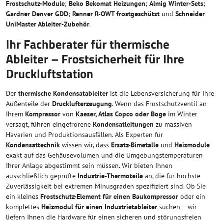
Frostschutz-Module
;
Beko Bekomat Heizungen
;
Almig Winter-Sets
;
Gardner Denver GDD
;
Renner R-OWT frostgeschützt
und
Schneider
UniMaster Ableiter-Zubehör
.
Ihr Fachberater für thermische
Ableiter – Frostsicherheit für Ihre
Druckluftstation
Der
thermische Kondensatableiter
ist die Lebensversicherung für Ihre
Außenteile der
Drucklufterzeugung
. Wenn das Frostschutzventil an
Ihrem
Kompressor
von
Kaeser, Atlas Copco oder Boge
im Winter
versagt, führen eingefrorene
Kondensatleitungen
zu massiven
Havarien und Produktionsausfällen. Als Experten für
Kondensattechnik
wissen wir, dass
Ersatz-Bimetalle
und
Heizmodule
exakt auf das Gehäusevolumen und die Umgebungstemperaturen
Ihrer Anlage abgestimmt sein müssen. Wir bieten Ihnen
ausschließlich geprüfte
Industrie-Thermoteile
an, die für höchste
Zuverlässigkeit bei extremen Minusgraden spezifiziert sind. Ob Sie
ein kleines
Frostschutz-Element für einen Baukompressor
oder ein
komplettes
Heizmodul für einen Industrietableiter
suchen – wir
liefern Ihnen die Hardware für einen sicheren und störungsfreien