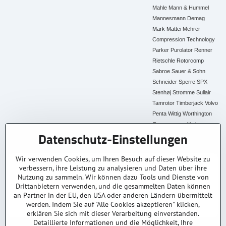
Mahle
Mann & Hummel
Mannesmann Demag
Mark
Mattei
Mehrer
Compression Technology
Parker
Purolator
Renner
Rietschle
Rotorcomp
Sabroe
Sauer & Sohn
Schneider
Sperre
SPX
Stenhøj
Stromme
Sullair
Tamrotor
Timberjack
Volvo
Penta
Wittig
Worthington
Creyssensac
York
Datenschutz-Einstellungen
Alle Ersatzteile
Wir verwenden Cookies, um Ihren Besuch auf dieser Website zu
verbessern, ihre Leistung zu analysieren und Daten über ihre
30+ Jahre Erfahrung
Lagerware
Original & Kompatibel
Nutzung zu sammeln. Wir können dazu Tools und Dienste von
Branchenexperten
Schneller Versand AT &
Ersatzteile aller Marken
DE
Drittanbietern verwenden, und die gesammelten Daten können
an Partner in der EU, den USA oder anderen Ländern übermittelt
Faire Preise
Fachberatung
werden. Indem Sie auf "Alle Cookies akzeptieren" klicken,
Top Preis-Leistung
Persönlich & kompetent
erklären Sie sich mit dieser Verarbeitung einverstanden.
Detaillierte Informationen und die Möglichkeit, Ihre