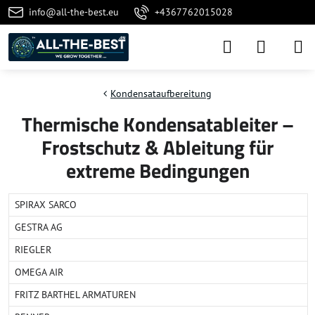
info@all-the-best.eu
+4367762015028
Kondensataufbereitung
Thermische Kondensatableiter –
Frostschutz & Ableitung für
extreme Bedingungen
SPIRAX SARCO
GESTRA AG
RIEGLER
OMEGA AIR
FRITZ BARTHEL ARMATUREN