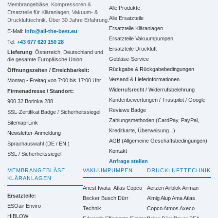
Membrangebläse, Kompressoren &
Alle Produkte
Ersatzteile für Kläranlagen, Vakuum- &
Alle Ersatzteile
Drucklufttechnik. Über 30 Jahre Erfahrung.
Ersatzteile Kläranlagen
E-Mail:
info@all-the-best.eu
Ersatzteile Vakuumpumpen
Tel:
+43 677 620 150 28
Ersatzteile Druckluft
Lieferung
: Österreich, Deutschland und
Gebläse-Service
die gesamte Europäische Union
Rückgabe & Rückgabebedingungen
Öffnungszeiten / Erreichbarkeit:
Versand & Lieferinformationen
Montag - Freitag von 7:00 bis 17:00 Uhr
Widerrufsrecht / Widerrufsbelehrung
Firmenadresse / Standort:
Kundenbewertungen / Trustpilot / Google
900 32 Borinka 288
Reviews Badge
SSL-Zertifikat Badge / Sicherheitssiegel
Zahlungsmethoden (CardPay, PayPal,
Sitemap-Link
Kreditkarte, Überweisung...)
Newsletter-Anmeldung
AGB (Allgemeine Geschäftsbedingungen)
Sprachauswahl (DE /
EN
)
Kontakt
SSL / Sicherheitssiegel
Anfrage stellen
MEMBRANGEBLÄSE
VAKUUMPUMPEN
DRUCKLUFTTECHNIK
KLÄRANLAGEN
Anest Iwata
Atlas Copco
Aerzen
Airblok
Airman
Ersatzteile:
Becker
Busch
Dürr
Almig
Alup
Ama
Atlas
ESOair Enviro
Technik
Copco
Atmos
Axeco
HIBLOW