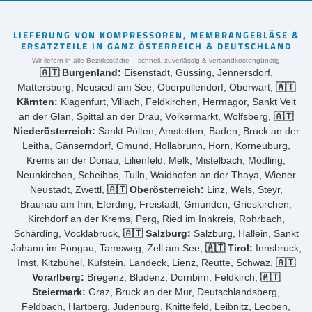
LIEFERUNG VON KOMPRESSOREN, MEMBRANGEBLÄSE &
ERSATZTEILE IN GANZ ÖSTERREICH & DEUTSCHLAND
Wir liefern in alle Bezirksstädte – schnell, zuverlässig & versandkostengünstig
🇦🇹 Burgenland:
Eisenstadt, Güssing, Jennersdorf,
Mattersburg, Neusiedl am See, Oberpullendorf, Oberwart,
🇦🇹
Kärnten:
Klagenfurt, Villach, Feldkirchen, Hermagor, Sankt Veit
an der Glan, Spittal an der Drau, Völkermarkt, Wolfsberg,
🇦🇹
Niederösterreich:
Sankt Pölten, Amstetten, Baden, Bruck an der
Leitha, Gänserndorf, Gmünd, Hollabrunn, Horn, Korneuburg,
Krems an der Donau, Lilienfeld, Melk, Mistelbach, Mödling,
Neunkirchen, Scheibbs, Tulln, Waidhofen an der Thaya, Wiener
Neustadt, Zwettl,
🇦🇹 Oberösterreich:
Linz, Wels, Steyr,
Braunau am Inn, Eferding, Freistadt, Gmunden, Grieskirchen,
Kirchdorf an der Krems, Perg, Ried im Innkreis, Rohrbach,
Schärding, Vöcklabruck,
🇦🇹 Salzburg:
Salzburg, Hallein, Sankt
Johann im Pongau, Tamsweg, Zell am See,
🇦🇹 Tirol:
Innsbruck,
Imst, Kitzbühel, Kufstein, Landeck, Lienz, Reutte, Schwaz,
🇦🇹
Vorarlberg:
Bregenz, Bludenz, Dornbirn, Feldkirch,
🇦🇹
Steiermark:
Graz, Bruck an der Mur, Deutschlandsberg,
Feldbach, Hartberg, Judenburg, Knittelfeld, Leibnitz, Leoben,