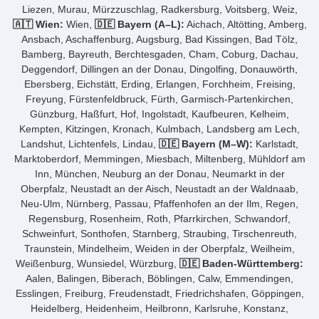
Liezen, Murau, Mürzzuschlag, Radkersburg, Voitsberg, Weiz,
🇦🇹 Wien:
Wien,
🇩🇪 Bayern (A–L):
Aichach, Altötting, Amberg,
Ansbach, Aschaffenburg, Augsburg, Bad Kissingen, Bad Tölz,
Bamberg, Bayreuth, Berchtesgaden, Cham, Coburg, Dachau,
Deggendorf, Dillingen an der Donau, Dingolfing, Donauwörth,
Ebersberg, Eichstätt, Erding, Erlangen, Forchheim, Freising,
Freyung, Fürstenfeldbruck, Fürth, Garmisch-Partenkirchen,
Günzburg, Haßfurt, Hof, Ingolstadt, Kaufbeuren, Kelheim,
Kempten, Kitzingen, Kronach, Kulmbach, Landsberg am Lech,
Landshut, Lichtenfels, Lindau,
🇩🇪 Bayern (M–W):
Karlstadt,
Marktoberdorf, Memmingen, Miesbach, Miltenberg, Mühldorf am
Inn, München, Neuburg an der Donau, Neumarkt in der
Oberpfalz, Neustadt an der Aisch, Neustadt an der Waldnaab,
Neu-Ulm, Nürnberg, Passau, Pfaffenhofen an der Ilm, Regen,
Regensburg, Rosenheim, Roth, Pfarrkirchen, Schwandorf,
Schweinfurt, Sonthofen, Starnberg, Straubing, Tirschenreuth,
Traunstein, Mindelheim, Weiden in der Oberpfalz, Weilheim,
Weißenburg, Wunsiedel, Würzburg,
🇩🇪 Baden-Württemberg:
Aalen, Balingen, Biberach, Böblingen, Calw, Emmendingen,
Esslingen, Freiburg, Freudenstadt, Friedrichshafen, Göppingen,
Heidelberg, Heidenheim, Heilbronn, Karlsruhe, Konstanz,